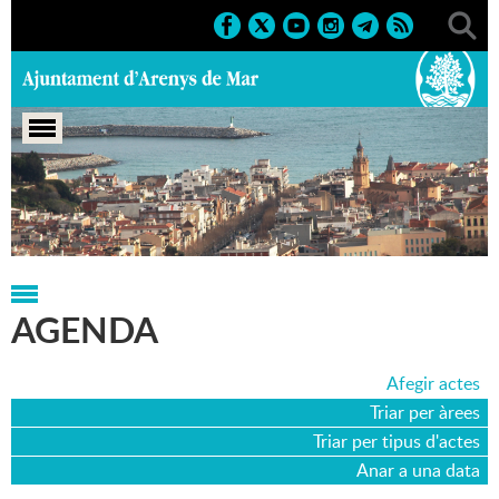
Portada
>
Agenda
>
02-09-2023
AGENDA
Afegir actes
Triar per àrees
Triar per tipus d'actes
Anar a una data