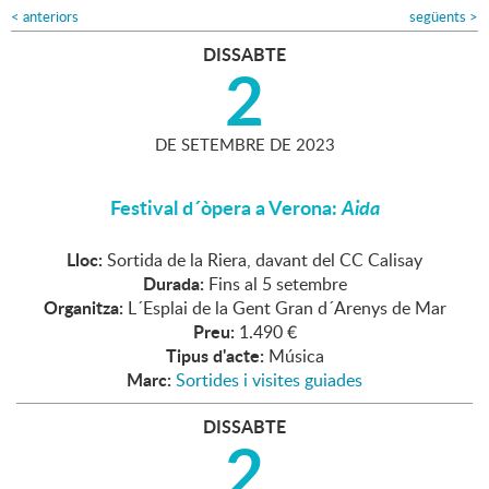
<
anteriors
següents
>
DISSABTE
2
DE
SETEMBRE
DE
2023
Festival d´òpera a Verona:
Aida
Lloc:
Sortida de la Riera, davant del CC Calisay
Durada:
Fins al 5 setembre
Organitza:
L´Esplai de la Gent Gran d´Arenys de Mar
Preu:
1.490 €
Tipus d'acte:
Música
Marc:
Sortides i visites guiades
DISSABTE
2