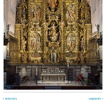
<
anteriors
següents
>