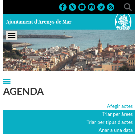
Portada
>
Agenda
>
04-02-2016
AGENDA
Afegir actes
Triar per àrees
Triar per tipus d'actes
Anar a una data