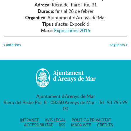
Adreça:
Riera del Pare Fita, 31
Durada:
fins al 28 de febrer
Organitza:
Ajuntament d'Arenys de Mar
Tipus d'acte:
Exposició
Marc:
Exposicions 2016
<
anteriors
següents
>
Ajuntament d'Arenys de Mar
Riera del Bisbe Pol, 8 - 08350 Arenys de Mar - Tel. 93 795 99
00
INTRANET
AVÍS LEGAL
POLÍTICA PRIVACITAT
ACCESSIBILITAT
RSS
MAPA WEB
CRÈDITS