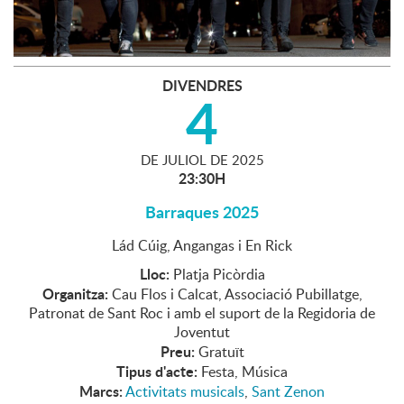
DIVENDRES
4
DE
JULIOL
DE
2025
23:30H
Barraques 2025
Lád Cúig, Angangas i En Rick
Lloc:
Platja Picòrdia
Organitza:
Cau Flos i Calcat, Associació Pubillatge,
Patronat de Sant Roc i amb el suport de la Regidoria de
Joventut
Preu:
Gratuït
Tipus d'acte:
Festa, Música
Marcs:
Activitats musicals
,
Sant Zenon