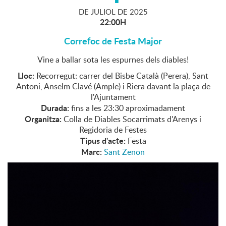
DE
JULIOL
DE
2025
22:00H
Correfoc de Festa Major
Vine a ballar sota les espurnes dels diables!
Lloc:
Recorregut: carrer del Bisbe Català (Perera), Sant
Antoni, Anselm Clavé (Ample) i Riera davant la plaça de
l'Ajuntament
Durada:
fins a les 23:30 aproximadament
Organitza:
Colla de Diables Socarrimats d'Arenys i
Regidoria de Festes
Tipus d'acte:
Festa
Marc:
Sant Zenon