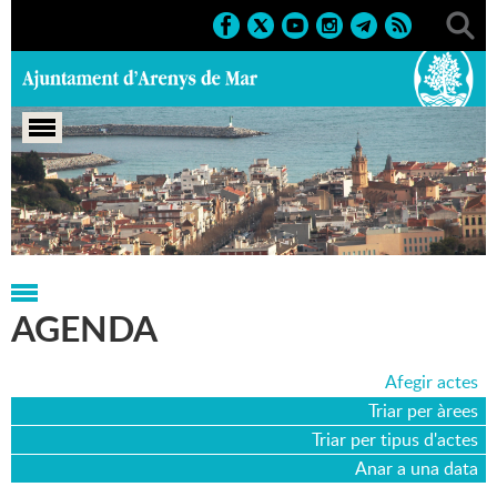
Portada
>
Agenda
>
04-07-2025
AGENDA
Afegir actes
Triar per àrees
Triar per tipus d'actes
Anar a una data