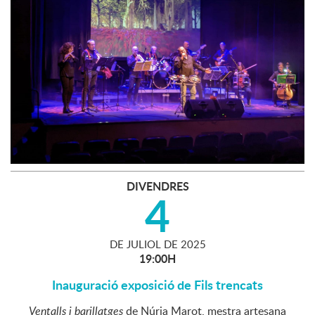
DIVENDRES
4
DE
JULIOL
DE
2025
19:00H
Inauguració exposició de Fils trencats
Ventalls i barillatges
de Núria Marot, mestra artesana