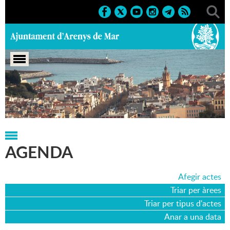
Portada
>
Agenda
>
04-09-2015
AGENDA
Afegir actes
Triar per àrees
Triar per tipus d'actes
Anar a una data