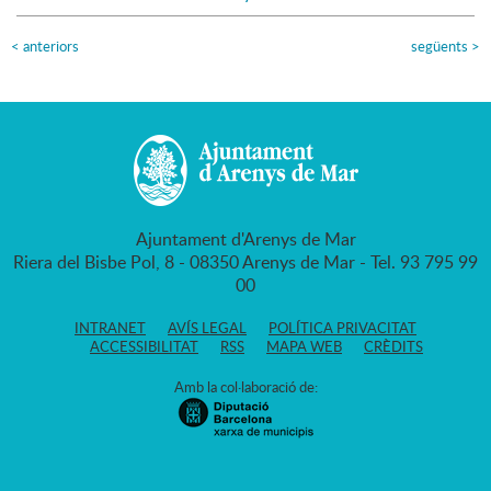
<
anteriors
següents
>
Ajuntament d'Arenys de Mar
Riera del Bisbe Pol, 8 - 08350 Arenys de Mar - Tel. 93 795 99
00
INTRANET
AVÍS LEGAL
POLÍTICA PRIVACITAT
ACCESSIBILITAT
RSS
MAPA WEB
CRÈDITS
Amb la col·laboració de: