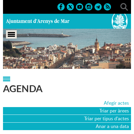
Portada
>
Agenda
>
04-12-2007
AGENDA
Afegir actes
Triar per àrees
Triar per tipus d'actes
Anar a una data