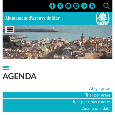
Portada
>
Agenda
>
05-06-2014
AGENDA
Afegir actes
Triar per àrees
Triar per tipus d'actes
Anar a una data