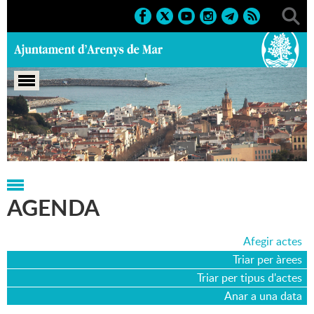
Portada
>
Agenda
>
06-10-2014
AGENDA
Afegir actes
Triar per àrees
Triar per tipus d'actes
Anar a una data