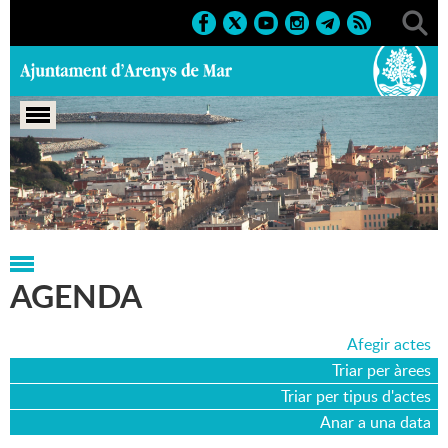
Portada
>
Agenda
>
07-02-2002
AGENDA
Afegir actes
Triar per àrees
Triar per tipus d'actes
Anar a una data