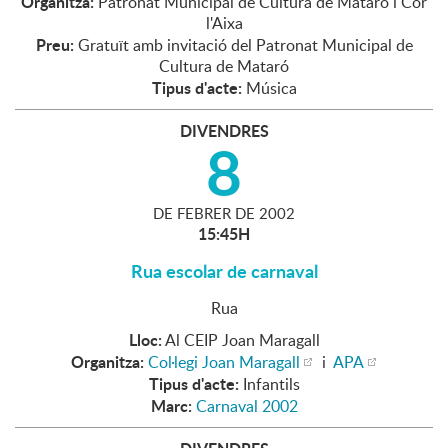
Organitza:
Patronat Municipal de Cultura de Mataró i Cor
l'Aixa
Preu:
Gratuït amb invitació del Patronat Municipal de
Cultura de Mataró
Tipus d'acte:
Música
DIVENDRES
8
DE
FEBRER
DE
2002
15:45H
Rua escolar de carnaval
Rua
Lloc:
Al CEIP Joan Maragall
Organitza:
Col·legi Joan Maragall
i
APA
Tipus d'acte:
Infantils
Marc:
Carnaval 2002