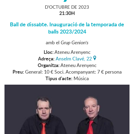
D'
OCTUBRE
DE
2023
21:30H
Ball de dissabte. Inauguració de la temporada de
balls 2023/2024
amb el
Grup Genion's
Lloc:
Ateneu Arenyenc
Adreça:
Anselm Clavé, 22
Organitza:
Ateneu Arenyenc
Preu:
General: 10 € Soci. Acompanyant: 7 € persona
Tipus d'acte:
Música