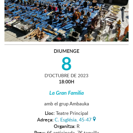
DIUMENGE
8
D'
OCTUBRE
DE
2023
18:00H
La Gran Familia
amb el grup Ambauka
Lloc:
Teatre Principal
Adreça:
C. Església, 45-47
Organitza:
R
Preu:
6€ anticipada, 7€ taquilla