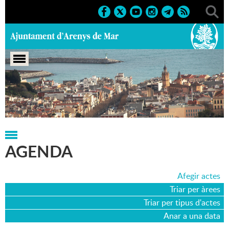
Portada
>
Agenda
>
07-10-2023
AGENDA
Afegir actes
Triar per àrees
Triar per tipus d'actes
Anar a una data