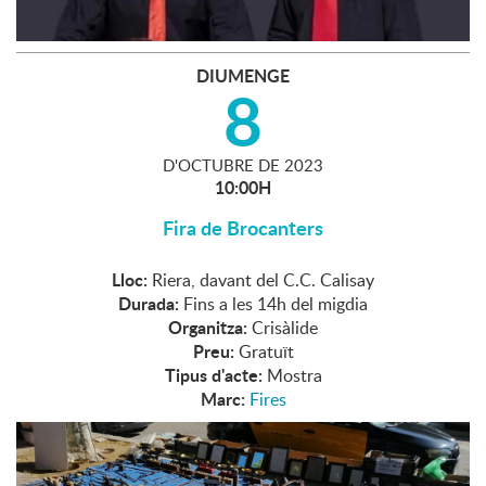
DIUMENGE
8
D'
OCTUBRE
DE
2023
10:00H
Fira de Brocanters
Lloc:
Riera, davant del C.C. Calisay
Durada:
Fins a les 14h del migdia
Organitza:
Crisàlide
Preu:
Gratuït
Tipus d'acte:
Mostra
Marc:
Fires