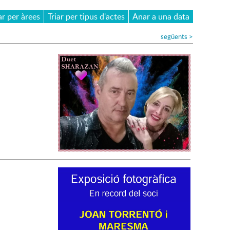
ar per àrees
Triar per tipus d'actes
Anar a una data
següents
>