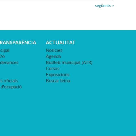
següents
>
TRANSPARÈNCIA
ACTUALITAT
cipal
Notícies
026
Agenda
rdenances
Butlletí municipal (ATR)
Cursos
Exposicions
s oficials
Buscar feina
 d'ocupació