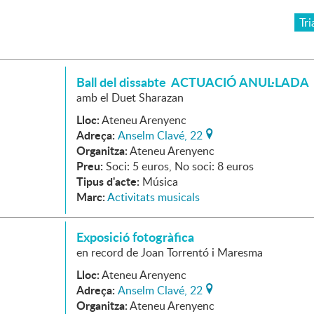
Tri
Ball del dissabte ACTUACIÓ ANUL·LADA
amb el Duet Sharazan
Lloc:
Ateneu Arenyenc
Adreça:
Anselm Clavé, 22
Organitza:
Ateneu Arenyenc
Preu:
Soci: 5 euros, No soci: 8 euros
Tipus d'acte:
Música
Marc:
Activitats musicals
Exposició fotogràfica
en record de Joan Torrentó i Maresma
Lloc:
Ateneu Arenyenc
Adreça:
Anselm Clavé, 22
Organitza:
Ateneu Arenyenc