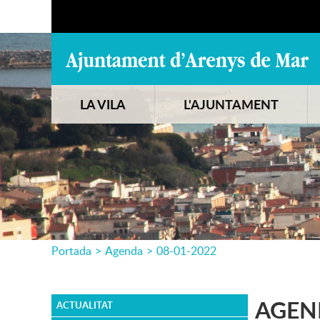
LA VILA
L'AJUNTAMENT
Portada
>
Agenda
>
08-01-2022
AGEN
ACTUALITAT