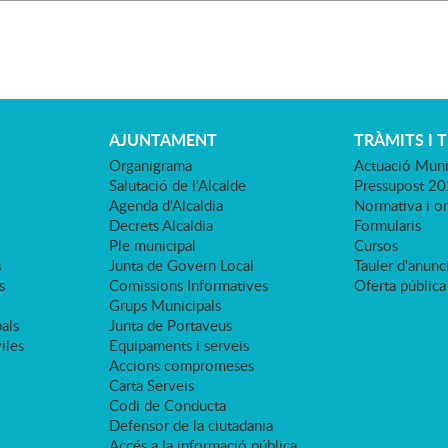
AJUNTAMENT
TRÀMITS I 
Organigrama
Actuació Muni
Salutació de l'Alcalde
Pressupost 2
Agenda d'Alcaldia
Normativa i o
Decrets Alcaldia
Formularis
Ple municipal
Cursos
s
Junta de Govern Local
Tauler d'anunci
s
Comissions Informatives
Oferta pública
Grups Municipals
als
Junta de Portaveus
viles
Equipaments i serveis
Accions compromeses
Carta Serveis
Codi de Conducta
Defensor de la ciutadania
Accés a la informació pública