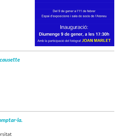
 causette
omptar-la.
rsitat