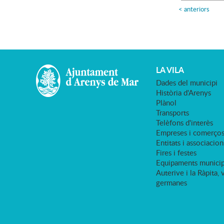
<
anteriors
LA VILA
Dades del municipi
Història d'Arenys
Plànol
Transports
Telèfons d'interès
Empreses i comerço
Entitats i associacion
Fires i festes
Equipaments municip
Auterive i la Ràpita, 
germanes