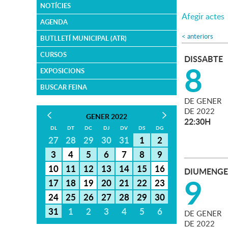
NOTÍCIES
Afegir actes
AGENDA
<
anteriors
BUTLLETÍ MUNICIPAL (ATR)
CURSOS
DISSABTE
8
EXPOSICIONS
BUSCAR FEINA
DE
GENER
DE
2022
GENER 2022
22:30H
DL
DT
DC
DJ
DV
DS
DG
27
28
29
30
31
1
2
3
4
5
6
7
8
9
10
11
12
13
14
15
16
DIUMENGE
9
17
18
19
20
21
22
23
24
25
26
27
28
29
30
31
1
2
3
4
5
6
DE
GENER
DE
2022