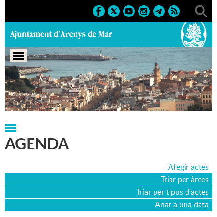
Portada
>
Agenda
>
09-06-2006
AGENDA
Afegir actes
Triar per àrees
Triar per tipus d'actes
Anar a una data