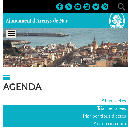
Portada
>
Agenda
>
09-10-2014
AGENDA
Afegir actes
Triar per àrees
Triar per tipus d'actes
Anar a una data