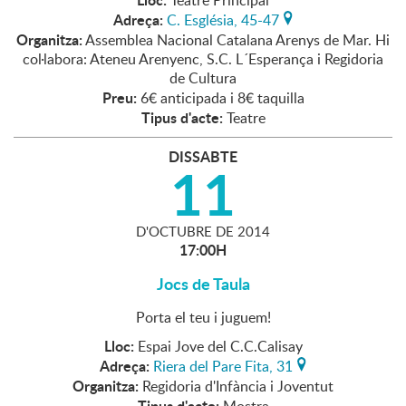
Teatre Principal
Adreça:
C. Església, 45-47
Organitza:
Assemblea Nacional Catalana Arenys de Mar. Hi
col·labora: Ateneu Arenyenc, S.C. L´Esperança i Regidoria
de Cultura
Preu:
6€ anticipada i 8€ taquilla
Tipus d'acte:
Teatre
DISSABTE
11
D'
OCTUBRE
DE
2014
17:00H
Jocs de Taula
Porta el teu i juguem!
Lloc:
Espai Jove del C.C.Calisay
Adreça:
Riera del Pare Fita, 31
Organitza:
Regidoria d'Infància i Joventut
Tipus d'acte: