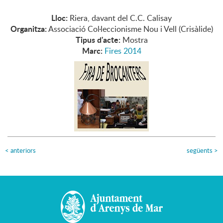
Lloc:
Riera, davant del C.C. Calisay
Organitza:
Associació Col·leccionisme Nou i Vell (Crisàlide)
Tipus d'acte:
Mostra
Marc:
Fires 2014
<
anteriors
següents
>