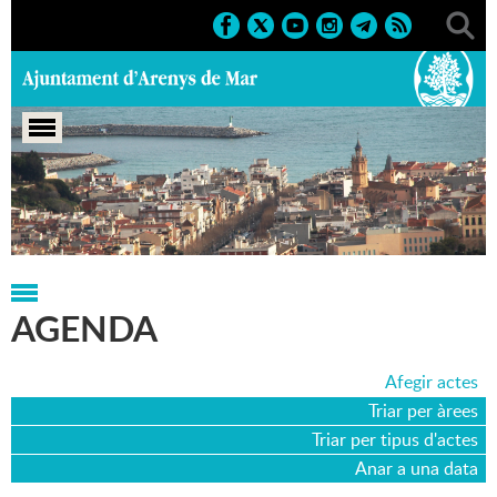
Portada
>
Agenda
>
10-03-2006
AGENDA
Afegir actes
Triar per àrees
Triar per tipus d'actes
Anar a una data