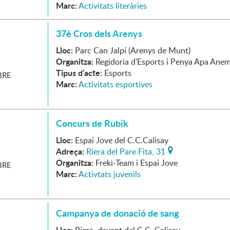
Marc:
Activitats literàries
37è Cros dels Arenys
Lloc:
Parc Can Jalpí (Arenys de Munt)
Organitza:
Regidoria d'Esports i Penya Apa Anem
Tipus d'acte:
Esports
RE
Marc:
Activitats esportives
Concurs de Rubik
Lloc:
Espai Jove del C.C.Calisay
Adreça:
Riera del Pare Fita, 31
Organitza:
Freki-Team i Espai Jove
RE
Marc:
Activtats juvenils
Campanya de donació de sang
Lloc: