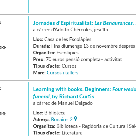
S
Jornades d'Espiritualitat:
Les Benaurances. 
a càrrec d'Adolfo Chércoles, jesuïta
Lloc:
Casa de les Escolàpies
Durada:
Fins diumenge 13 de novembre després 
RE
Organitza:
Escolàpies
Preu:
70 euros pensió completa+ activitat
Tipus d'acte:
Cursos
Marc:
Cursos i tallers
S
Learning with books. Beginners:
Four wedd
funeral
, by Richard Curtis
a càrrec de Manuel Delgado
Lloc:
Biblioteca
RE
Adreça:
Bonaire, 2
Organitza:
Biblioteca - Regidoria de Cultura i Sa
Tipus d'acte:
Literatura