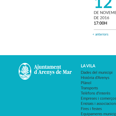
12
DE
NOVEMB
DE
2016
17:00H
<
anteriors
LA VILA
Dades del municipi
Història d'Arenys
Plànol
Transports
Telèfons d'interès
Empreses i comerço
Entitats i associacion
Fires i festes
Equipaments municip