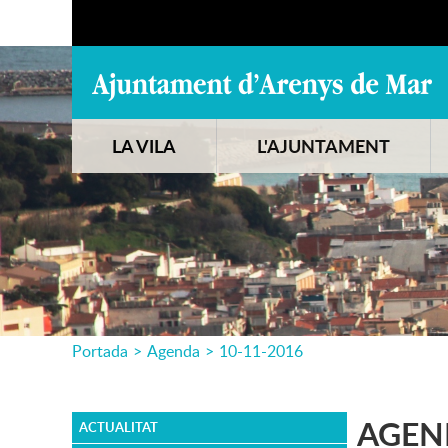
LA VILA
L'AJUNTAMENT
Portada
>
Agenda
>
10-11-2016
AGEN
ACTUALITAT