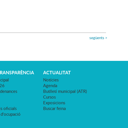
següents
>
TRANSPARÈNCIA
ACTUALITAT
cipal
Notícies
026
Agenda
rdenances
Butlletí municipal (ATR)
Cursos
Exposicions
s oficials
Buscar feina
 d'ocupació