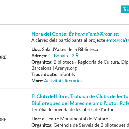
Tri
Hora del Conte:
És hora d'emb@rcar-se!
A càrrec dels participants al projecte
emb
@rca't
Lloc:
Sala d'Actes de la Biblioteca
Adreça:
C. Bonaire, 2
RE
Organitza:
Biblioteca - Regidoria de Cultura, Di
Barcelona i Arenys.org
Tipus d'acte:
Infantils
Marc:
Activitats literàries
El Club del llibre. Trobada de Clubs de lectu
Biblioteques del Maresme amb l'autor Raf
Tertúlia de novel·la de les obres de l'autor
Lloc:
al Teatre Monumental de Mataró
RE
Organitza:
Gerència de Serveis de Biblioteques d