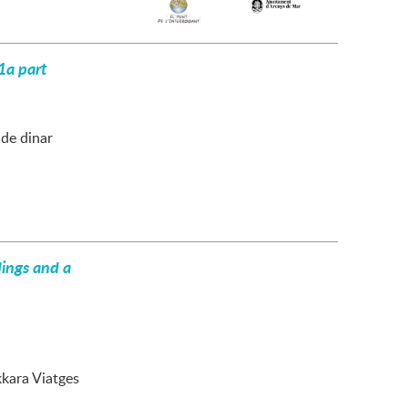
1a part
de dinar
ings and a
kkara Viatges