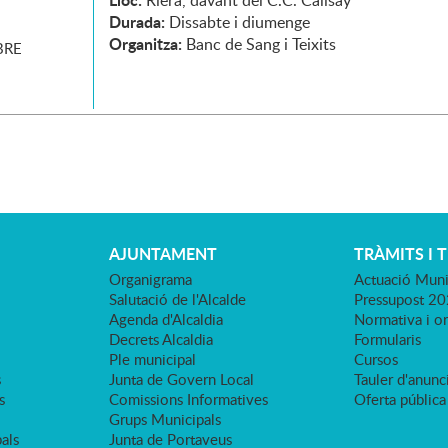
Riera, davant del C.C. Calisay
Durada:
Dissabte i diumenge
Organitza:
Banc de Sang i Teixits
RE
AJUNTAMENT
TRÀMITS I 
Organigrama
Actuació Muni
Salutació de l'Alcalde
Pressupost 2
Agenda d'Alcaldia
Normativa i o
Decrets Alcaldia
Formularis
Ple municipal
Cursos
s
Junta de Govern Local
Tauler d'anunci
s
Comissions Informatives
Oferta pública
Grups Municipals
als
Junta de Portaveus