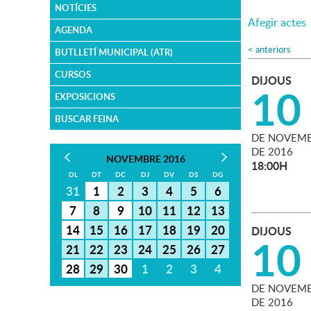
NOTÍCIES
Afegir actes
AGENDA
<
anteriors
BUTLLETÍ MUNICIPAL (ATR)
CURSOS
DIJOUS
10
EXPOSICIONS
BUSCAR FEINA
DE
NOVEMB
DE
2016
NOVEMBRE 2016
18:00H
DL
DT
DC
DJ
DV
DS
DG
31
1
2
3
4
5
6
7
8
9
10
11
12
13
14
15
16
17
18
19
20
DIJOUS
10
21
22
23
24
25
26
27
28
29
30
1
2
3
4
DE
NOVEMB
DE
2016