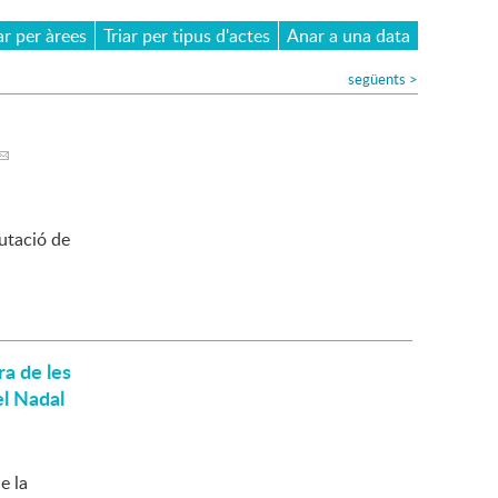
ar per àrees
Triar per tipus d'actes
Anar a una data
següents
>
putació de
ra de les
el Nadal
e la