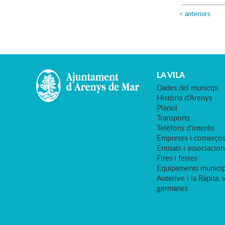
<
anteriors
LA VILA
Dades del municipi
Història d'Arenys
Plànol
Transports
Telèfons d'interès
Empreses i comerço
Entitats i associacion
Fires i festes
Equipaments municip
Auterive i la Ràpita, 
germanes