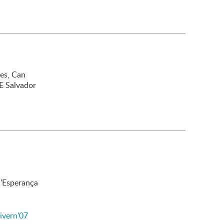
ies, Can
 E Salvador
 l'Esperança
Hivern'07