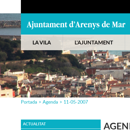
LA VILA
L'AJUNTAMENT
Portada
>
Agenda
>
11-05-2007
AGEN
ACTUALITAT