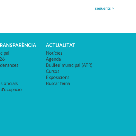
següents
>
TRANSPARÈNCIA
ACTUALITAT
cipal
Notícies
026
Agenda
rdenances
Butlletí municipal (ATR)
Cursos
Exposicions
s oficials
Buscar feina
 d'ocupació