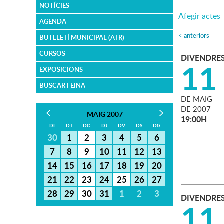
NOTÍCIES
Afegir actes
AGENDA
<
anteriors
BUTLLETÍ MUNICIPAL (ATR)
CURSOS
DIVENDRE
11
EXPOSICIONS
BUSCAR FEINA
DE
MAIG
DE
2007
MAIG 2007
19:00H
DL
DT
DC
DJ
DV
DS
DG
30
1
2
3
4
5
6
7
8
9
10
11
12
13
14
15
16
17
18
19
20
21
22
23
24
25
26
27
28
29
30
31
1
2
3
DIVENDRE
11