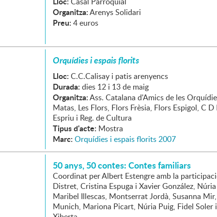
Lloc:
Casal Parroquial
Organitza:
Arenys Solidari
Preu:
4 euros
Orquídies i espais florits
Lloc:
C.C.Calisay i patis arenyencs
Durada:
dies 12 i 13 de maig
Organitza:
Ass. Catalana d'Amics de les Orquídi
Matas, Les Flors, Flors Frèsia, Flors Espigol, C D
Espriu i Reg. de Cultura
Tipus d'acte:
Mostra
Marc:
Orquídies i espais florits 2007
50 anys, 50 contes: Contes familiars
Coordinat per Albert Estengre amb la participaci
Distret, Cristina Espuga i Xavier González, Núria 
Maribel Illescas, Montserrat Jordà, Susanna Mir
Munich, Mariona Picart, Núria Puig, Fidel Soler i
Xiberta