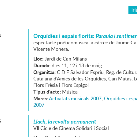
Tri
S
Orquídies i espais florits:
Paraula i sentime
espectacle poèticomusical a càrrec de Jaume Ca
Vicente Monera.
Lloc:
Jardí de Can Milans
Durada:
dies 11, 12 i 13 de maig
Organitza:
C D E Salvador Espriu, Reg. de Cultur
Catalana d'Amics de les Orquídies, Can Matas, Le
Flors Frèsia i Flors Espigol
Tipus d'acte:
Música
Marcs:
Activitats musicals 2007
,
Orquídies i espa
2007
S
Llach, la revolta permanent
VII Cicle de Cinema Solidari i Social