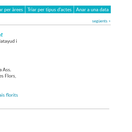
ar per àrees
Triar per tipus d'actes
Anar a una data
següents
>
nt
latayud i
a Ass.
s Flors,
is florits