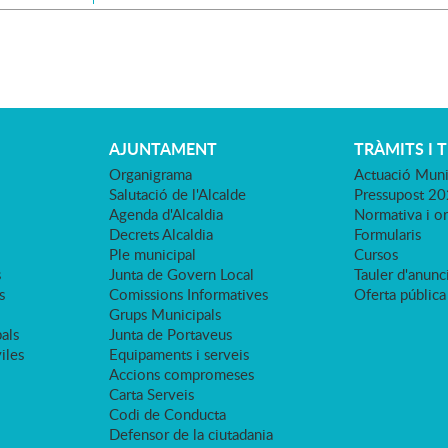
AJUNTAMENT
TRÀMITS I 
Organigrama
Actuació Muni
Salutació de l'Alcalde
Pressupost 2
Agenda d'Alcaldia
Normativa i o
Decrets Alcaldia
Formularis
Ple municipal
Cursos
s
Junta de Govern Local
Tauler d'anunci
s
Comissions Informatives
Oferta pública
Grups Municipals
als
Junta de Portaveus
viles
Equipaments i serveis
Accions compromeses
Carta Serveis
Codi de Conducta
Defensor de la ciutadania