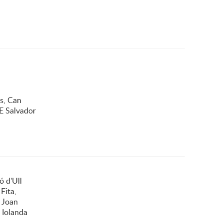
es, Can
 E Salvador
ó d'Ull
Fita,
, Joan
 Iolanda