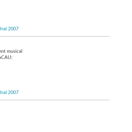
Oral 2007
nt musical
PACAU;
Oral 2007