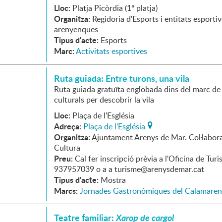
Lloc:
Platja Picòrdia (1ª platja)
Organitza:
Regidoria d'Esports i entitats esporti
arenyenques
Tipus d'acte:
Esports
Marc:
Activitats esportives
Ruta guiada: Entre turons, una vila
Ruta guiada gratuïta englobada dins del marc de
culturals per descobrir la vila
Lloc:
Plaça de l'Església
Adreça:
Plaça de l'Església
Organitza:
Ajuntament Arenys de Mar. Col·labora
Cultura
Preu:
Cal fer inscripció prèvia a l'Oficina de Turi
937957039 o a a turisme@arenysdemar.cat
Tipus d'acte:
Mostra
Marcs:
Jornades Gastronòmiques del Calamaren
Teatre familiar:
Xarop de cargol