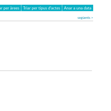
ar per àrees
Triar per tipus d'actes
Anar a una data
següents
>