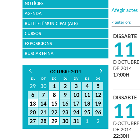
NOTÍCIES
Afegir actes
AGENDA
<
anteriors
BUTLLETÍ MUNICIPAL (ATR)
CURSOS
DISSABTE
11
EXPOSICIONS
BUSCAR FEINA
D'
OCTUBRE
DE
2014
OCTUBRE 2014
17:00H
DL
DT
DC
DJ
DV
DS
DG
29
30
1
2
3
4
5
6
7
8
9
10
11
12
DISSABTE
11
13
14
15
16
17
18
19
20
21
22
23
24
25
26
27
28
29
30
31
1
2
D'
OCTUBRE
DE
2014
22:30H