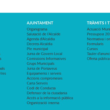
AJUNTAMENT
TRÀMITS I 
Organigrama
Actuació Muni
Salutació de l'Alcalde
Pressupost 2
Agenda d'Alcaldia
Normativa i o
Decrets Alcaldia
Formularis
Ple municipal
Cursos
s
Junta de Govern Local
Tauler d'anunci
s
Comissions Informatives
Oferta pública
Grups Municipals
als
Junta de Portaveus
viles
Equipaments i serveis
Accions compromeses
Carta Serveis
Codi de Conducta
Defensor de la ciutadania
Accés a la informació pública
Organització interna