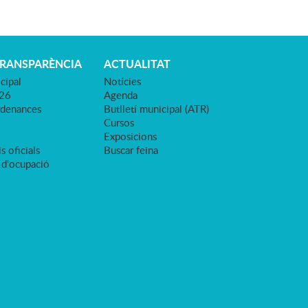
TRANSPARÈNCIA
ACTUALITAT
cipal
Notícies
026
Agenda
rdenances
Butlletí municipal (ATR)
Cursos
Exposicions
s oficials
Buscar feina
 d'ocupació