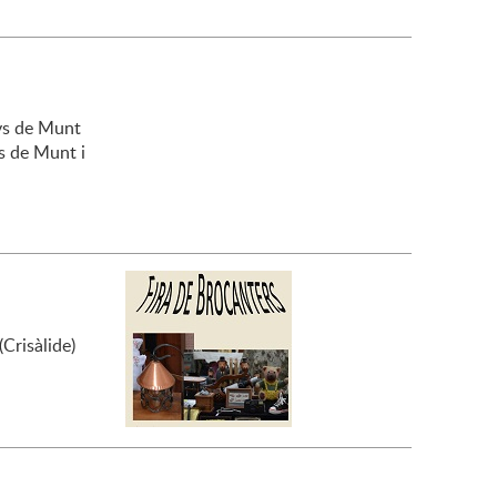
nys de Munt
s de Munt i
(Crisàlide)