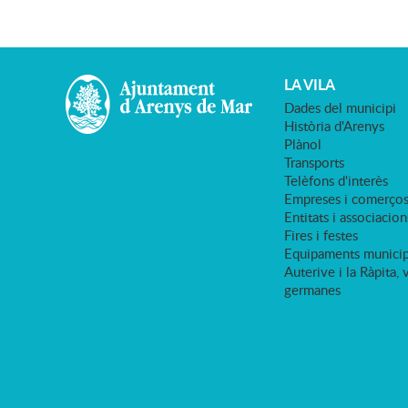
LA VILA
Dades del municipi
Història d'Arenys
Plànol
Transports
Telèfons d'interès
Empreses i comerço
Entitats i associacion
Fires i festes
Equipaments municip
Auterive i la Ràpita, 
germanes