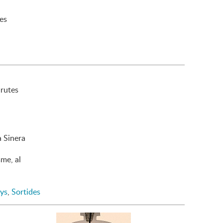
ves
 rutes
 Sinera
sme, al
ys
,
Sortides