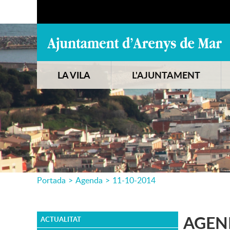
LA VILA
L'AJUNTAMENT
Portada
>
Agenda
>
11-10-2014
AGEN
ACTUALITAT