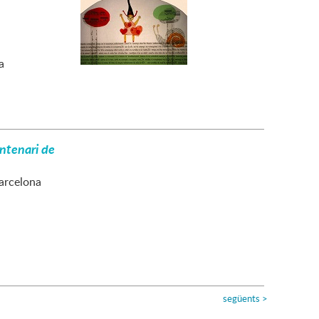
a
ntenari de
Barcelona
següents
>