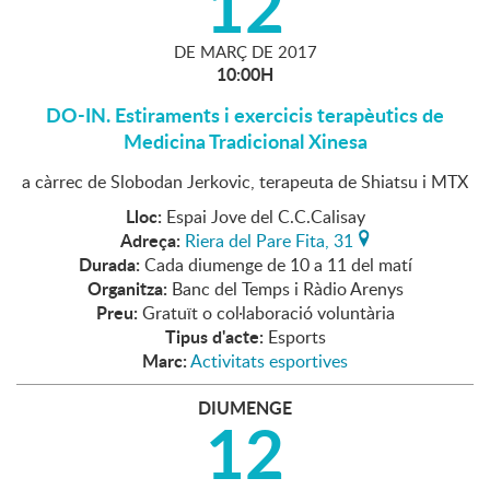
12
DE
MARÇ
DE
2017
10:00H
DO-IN. Estiraments i exercicis terapèutics de
Medicina Tradicional Xinesa
a càrrec de Slobodan Jerkovic, terapeuta de Shiatsu i MTX
Lloc:
Espai Jove del C.C.Calisay
Adreça:
Riera del Pare Fita, 31
Durada:
Cada diumenge de 10 a 11 del matí
Organitza:
Banc del Temps i Ràdio Arenys
Preu:
Gratuït o col·laboració voluntària
Tipus d'acte:
Esports
Marc:
Activitats esportives
DIUMENGE
12