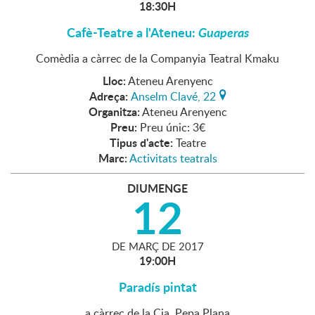
18:30H
Cafè-Teatre a l'Ateneu:
Guaperas
Comèdia a càrrec de la Companyia Teatral Kmaku
Lloc:
Ateneu Arenyenc
Adreça:
Anselm Clavé, 22
Organitza:
Ateneu Arenyenc
Preu:
Preu únic: 3€
Tipus d'acte:
Teatre
Marc:
Activitats teatrals
DIUMENGE
12
DE
MARÇ
DE
2017
19:00H
Paradís pintat
a càrrec de la Cia. Pepa Plana