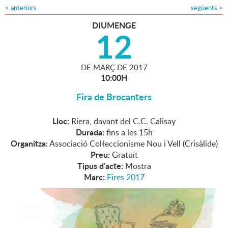
<
anteriors
següents
>
DIUMENGE
12
DE
MARÇ
DE
2017
10:00H
Fira de Brocanters
Lloc:
Riera, davant del C.C. Calisay
Durada:
fins a les 15h
Organitza:
Associació Col·leccionisme Nou i Vell (Crisàlide)
Preu:
Gratuït
Tipus d'acte:
Mostra
Marc:
Fires 2017