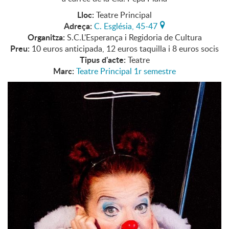
Lloc:
Teatre Principal
Adreça:
C. Església, 45-47
Organitza:
S.C.L'Esperança i Regidoria de Cultura
Preu:
10 euros anticipada, 12 euros taquilla i 8 euros socis
Tipus d'acte:
Teatre
Marc:
Teatre Principal 1r semestre