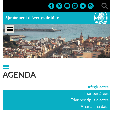
Portada
>
Agenda
>
12-03-2017
AGENDA
Afegir actes
Triar per àrees
Triar per tipus d'actes
Anar a una data