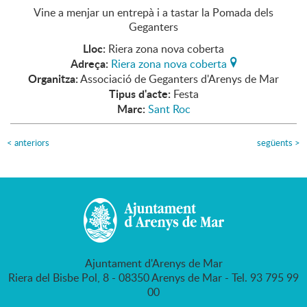
Vine a menjar un entrepà i a tastar la Pomada dels
Geganters
Lloc:
Riera zona nova coberta
Adreça:
Riera zona nova coberta
Organitza:
Associació de Geganters d'Arenys de Mar
Tipus d'acte:
Festa
Marc:
Sant Roc
<
anteriors
següents
>
Ajuntament d'Arenys de Mar
Riera del Bisbe Pol, 8 - 08350 Arenys de Mar - Tel. 93 795 99
00