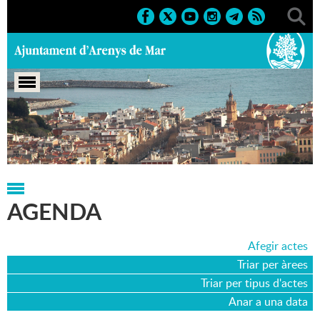
Portada
>
Agenda
>
12-08-2023
AGENDA
Afegir actes
Triar per àrees
Triar per tipus d'actes
Anar a una data