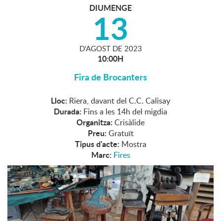
DIUMENGE
13
D'
AGOST
DE
2023
10:00H
Fira de Brocanters
Lloc:
Riera, davant del C.C. Calisay
Durada:
Fins a les 14h del migdia
Organitza:
Crisàlide
Preu:
Gratuït
Tipus d'acte:
Mostra
Marc:
Fires