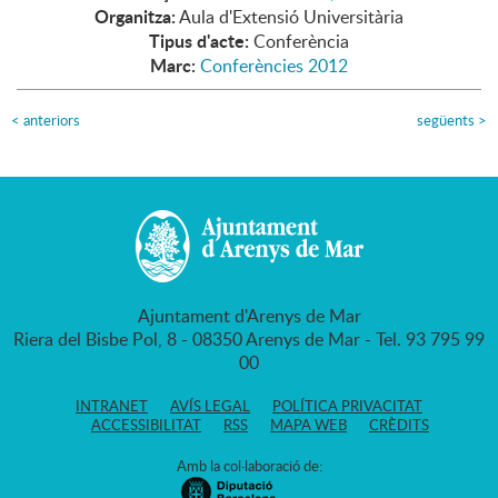
Organitza:
Aula d'Extensió Universitària
Tipus d'acte:
Conferència
Marc:
Conferències 2012
<
anteriors
següents
>
Ajuntament d'Arenys de Mar
Riera del Bisbe Pol, 8 - 08350 Arenys de Mar - Tel. 93 795 99
00
INTRANET
AVÍS LEGAL
POLÍTICA PRIVACITAT
ACCESSIBILITAT
RSS
MAPA WEB
CRÈDITS
Amb la col·laboració de: