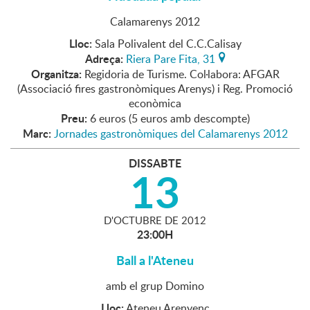
Calamarenys 2012
Lloc:
Sala Polivalent del C.C.Calisay
Adreça:
Riera Pare Fita, 31
Organitza:
Regidoria de Turisme. Col·labora: AFGAR
(Associació fires gastronòmiques Arenys) i Reg. Promoció
econòmica
Preu:
6 euros (5 euros amb descompte)
Marc:
Jornades gastronòmiques del Calamarenys 2012
DISSABTE
13
D'
OCTUBRE
DE
2012
23:00H
Ball a l'Ateneu
amb el grup Domino
Lloc:
Ateneu Arenyenc