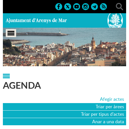
Portada
>
Agenda
>
13-10-2012
AGENDA
Afegir actes
Triar per àrees
Triar per tipus d'actes
Anar a una data