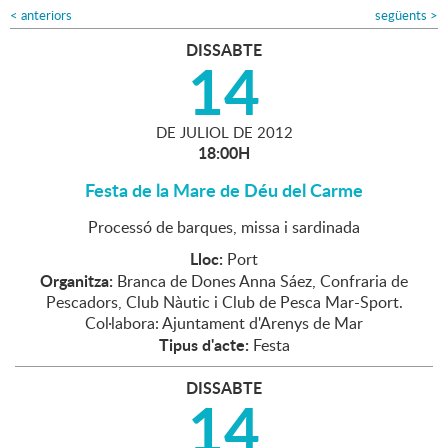
<
anteriors
següents
>
DISSABTE
14
DE
JULIOL
DE
2012
18:00H
Festa de la Mare de Déu del Carme
Processó de barques, missa i sardinada
Lloc:
Port
Organitza:
Branca de Dones Anna Sáez, Confraria de
Pescadors, Club Nàutic i Club de Pesca Mar-Sport.
Col·labora: Ajuntament d'Arenys de Mar
Tipus d'acte:
Festa
DISSABTE
14