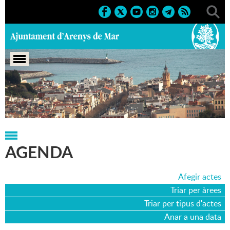
Portada
>
Agenda
>
14-07-2012
AGENDA
Afegir actes
Triar per àrees
Triar per tipus d'actes
Anar a una data