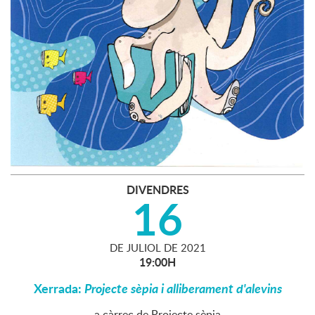
DIVENDRES
16
DE
JULIOL
DE
2021
19:00H
Xerrada:
Projecte sèpia i alliberament d'alevins
a càrrec de Projecte sèpia