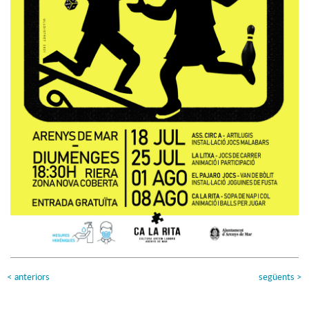
<
anteriors
següents
>