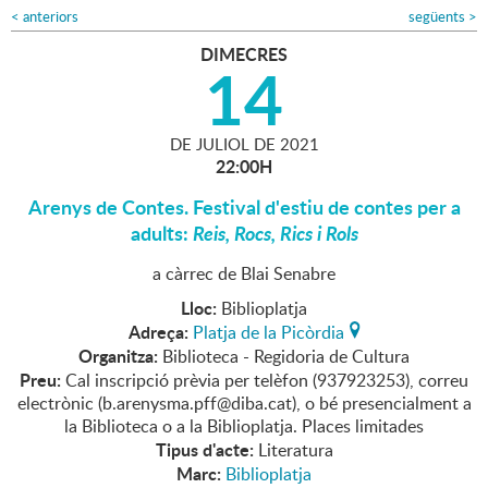
<
anteriors
següents
>
DIMECRES
14
DE
JULIOL
DE
2021
22:00H
Arenys de Contes. Festival d'estiu de contes per a
adults:
Reis, Rocs, Rics i Rols
a càrrec de Blai Senabre
Lloc:
Biblioplatja
Adreça:
Platja de la Picòrdia
Organitza:
Biblioteca - Regidoria de Cultura
Preu:
Cal inscripció prèvia per telèfon (937923253), correu
electrònic (b.arenysma.pff@diba.cat), o bé presencialment a
la Biblioteca o a la Biblioplatja. Places limitades
Tipus d'acte:
Literatura
Marc:
Biblioplatja