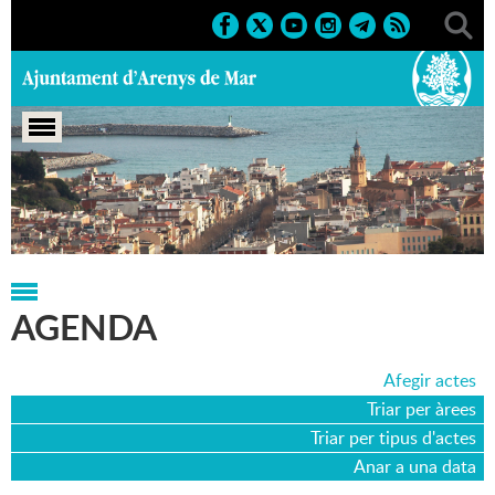
Portada
>
Agenda
>
14-07-2021
AGENDA
Afegir actes
Triar per àrees
Triar per tipus d'actes
Anar a una data