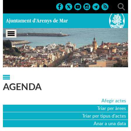
Portada
>
Agenda
>
15-04-2026
AGENDA
Afegir actes
Triar per àrees
Triar per tipus d'actes
Anar a una data