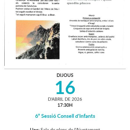
DIJOUS
16
D'
ABRIL
DE
2026
17:30H
6ª Sessió Consell d'Infants
Lloc:
Sala de plens de l'Ajuntament