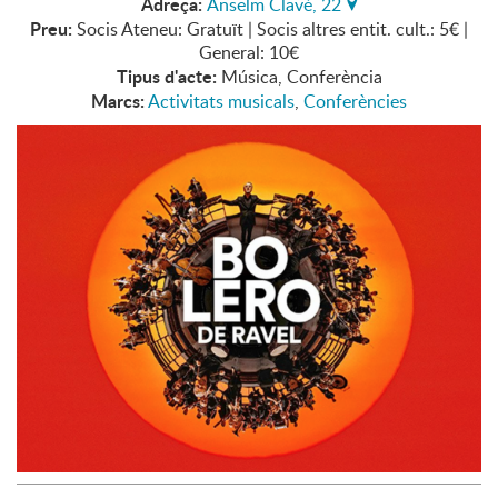
Adreça:
Anselm Clavé, 22
Preu:
Socis Ateneu: Gratuït | Socis altres entit. cult.: 5€ |
General: 10€
Tipus d'acte:
Música, Conferència
Marcs:
Activitats musicals
,
Conferències