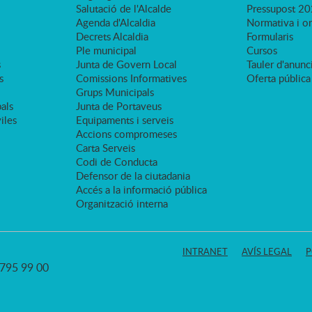
Salutació de l'Alcalde
Pressupost 2
Agenda d'Alcaldia
Normativa i o
Decrets Alcaldia
Formularis
Ple municipal
Cursos
s
Junta de Govern Local
Tauler d'anunci
s
Comissions Informatives
Oferta pública
Grups Municipals
als
Junta de Portaveus
viles
Equipaments i serveis
Accions compromeses
Carta Serveis
Codi de Conducta
Defensor de la ciutadania
Accés a la informació pública
Organització interna
INTRANET
AVÍS LEGAL
P
3 795 99 00