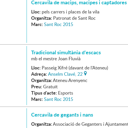
Cercavila de macips, macipes i captadores
Lloc:
pels carrers i places de la vila
Organitza:
Patronat de Sant Roc
Marc:
Sant Roc 2015
Tradicional simultània d'escacs
mb el mestre Joan Fluvià
Lloc:
Passeig Xifré (davant de l'Ateneu)
Adreça:
Anselm Clavé, 22
Organitza:
Ateneu Arenyenc
Preu:
Gratuït
Tipus d'acte:
Esports
Marc:
Sant Roc 2015
Cercavila de gegants i nans
Organitza:
Associació de Geganters i Ajuntamen