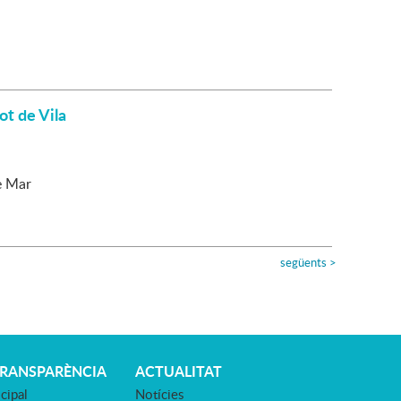
ot de Vila
e Mar
següents
>
TRANSPARÈNCIA
ACTUALITAT
cipal
Notícies