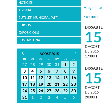
NOTÍCIES
Afegir actes
AGENDA
<
anteriors
BUTLLETÍ MUNICIPAL (ATR)
CURSOS
DISSABTE
15
EXPOSICIONS
BUSCAR FEINA
D'
AGOST
DE
2015
AGOST 2015
17:00H
DL
DT
DC
DJ
DV
DS
DG
27
28
29
30
31
1
2
DISSABTE
15
3
4
5
6
7
8
9
10
11
12
13
14
15
16
17
18
19
20
21
22
23
D'
AGOST
24
25
26
27
28
29
30
DE
2015
20:00H
31
1
2
3
4
5
6