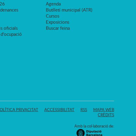
026
Agenda
rdenances
Butlletí municipal (ATR)
Cursos
Exposicions
s oficials
Buscar feina
 d'ocupació
OLÍTICA PRIVACITAT
ACCESSIBILITAT
RSS
MAPA WEB
CRÈDITS
Amb la col·laboració de: