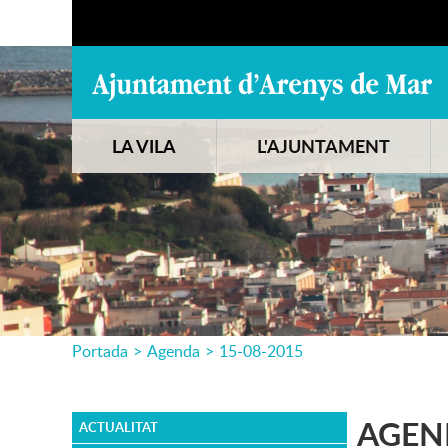
LA VILA
L'AJUNTAMENT
Portada
>
Agenda
>
15-08-2015
AGEN
ACTUALITAT