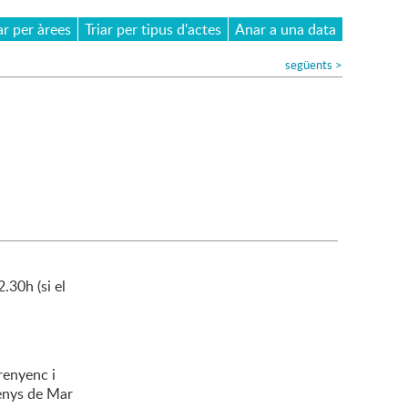
ar per àrees
Triar per tipus d'actes
Anar a una data
següents
>
.30h (si el
renyenc i
enys de Mar