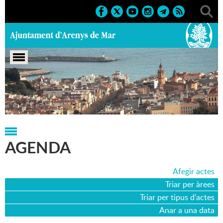
Portada
>
Agenda
>
16-08-2007
AGENDA
Afegir actes
Triar per àrees
Triar per tipus d'actes
Anar a una data