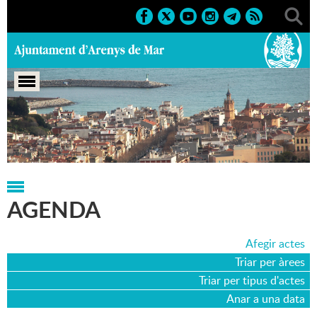
Portada
>
Agenda
>
16-11-2025
AGENDA
Afegir actes
Triar per àrees
Triar per tipus d'actes
Anar a una data