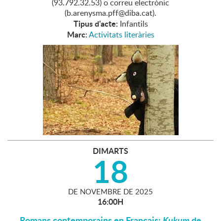
(93.792.32.53) o correu electrònic
(b.arenysma.pff@diba.cat).
Tipus d'acte:
Infantils
Marc:
Activitats literàries
DIMARTS
18
DE
NOVEMBRE
DE
2025
16:00H
Romans contemporains en Français:
Kukum
de