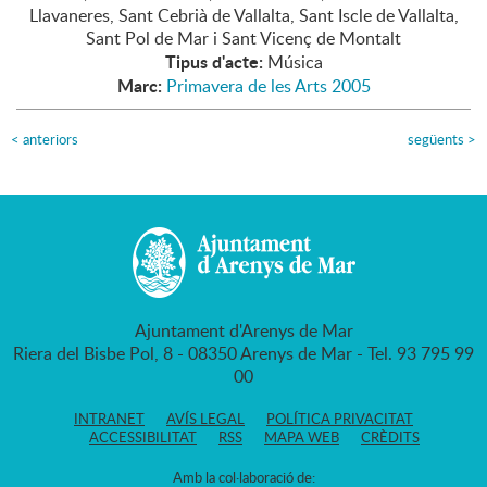
Llavaneres, Sant Cebrià de Vallalta, Sant Iscle de Vallalta,
Sant Pol de Mar i Sant Vicenç de Montalt
Tipus d'acte:
Música
Marc:
Primavera de les Arts 2005
<
anteriors
següents
>
Ajuntament d'Arenys de Mar
Riera del Bisbe Pol, 8 - 08350 Arenys de Mar - Tel. 93 795 99
00
INTRANET
AVÍS LEGAL
POLÍTICA PRIVACITAT
ACCESSIBILITAT
RSS
MAPA WEB
CRÈDITS
Amb la col·laboració de: