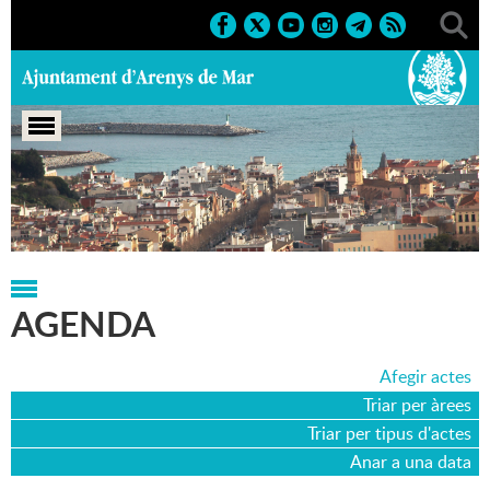
Portada
>
Agenda
>
17-05-2005
AGENDA
Afegir actes
Triar per àrees
Triar per tipus d'actes
Anar a una data