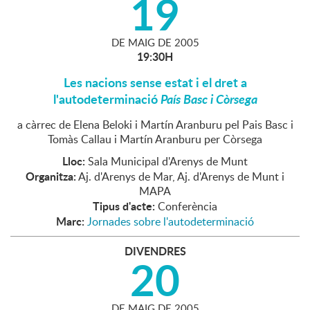
19
DE
MAIG
DE
2005
19:30H
Les nacions sense estat i el dret a
l'autodeterminació
País Basc i Còrsega
a càrrec de Elena Beloki i Martín Aranburu pel Pais Basc i
Tomàs Callau i Martín Aranburu per Còrsega
Lloc:
Sala Municipal d'Arenys de Munt
Organitza:
Aj. d'Arenys de Mar, Aj. d'Arenys de Munt i
MAPA
Tipus d'acte:
Conferència
Marc:
Jornades sobre l'autodeterminació
DIVENDRES
20
DE
MAIG
DE
2005