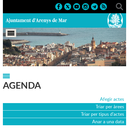
Portada
>
Agenda
>
18-07-2015
AGENDA
Afegir actes
Triar per àrees
Triar per tipus d'actes
Anar a una data