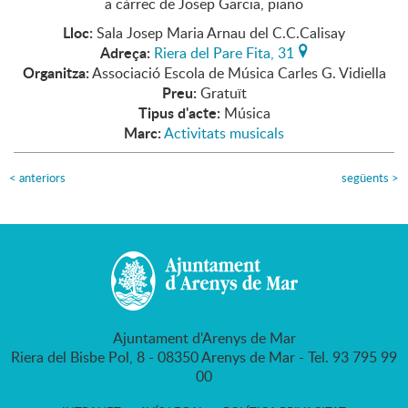
a càrrec de Josep Garcia, piano
Lloc:
Sala Josep Maria Arnau del C.C.Calisay
Adreça:
Riera del Pare Fita, 31
Organitza:
Associació Escola de Música Carles G. Vidiella
Preu:
Gratuït
Tipus d'acte:
Música
Marc:
Activitats musicals
<
anteriors
següents
>
Ajuntament d'Arenys de Mar
Riera del Bisbe Pol, 8 - 08350 Arenys de Mar - Tel. 93 795 99
00