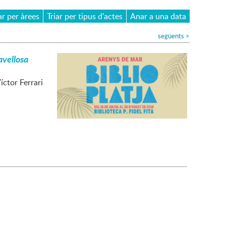
ar per àrees
Triar per tipus d'actes
Anar a una data
següents
>
avellosa
Víctor Ferrari