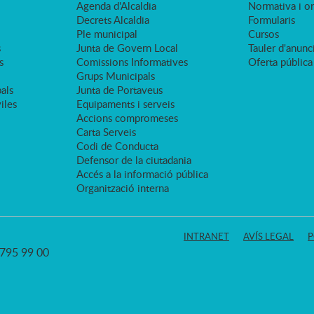
Agenda d'Alcaldia
Normativa i o
Decrets Alcaldia
Formularis
Ple municipal
Cursos
s
Junta de Govern Local
Tauler d'anunci
s
Comissions Informatives
Oferta pública
Grups Municipals
als
Junta de Portaveus
viles
Equipaments i serveis
Accions compromeses
Carta Serveis
Codi de Conducta
Defensor de la ciutadania
Accés a la informació pública
Organització interna
INTRANET
AVÍS LEGAL
P
3 795 99 00