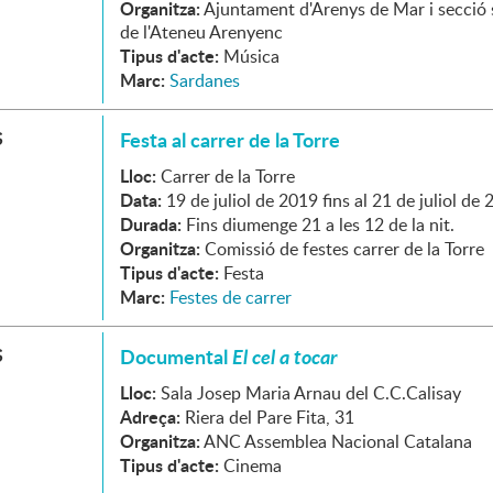
Organitza:
Ajuntament d'Arenys de Mar i secció 
de l'Ateneu Arenyenc
Tipus d'acte:
Música
Marc:
Sardanes
S
Festa al carrer de la Torre
Lloc:
Carrer de la Torre
Data:
19
de
juliol
de
2019
fins al
21
de
juliol
de
2
Durada:
Fins diumenge 21 a les 12 de la nit.
Organitza:
Comissió de festes carrer de la Torre
Tipus d'acte:
Festa
Marc:
Festes de carrer
S
Documental
El cel a tocar
Lloc:
Sala Josep Maria Arnau del C.C.Calisay
Adreça:
Riera del Pare Fita, 31
Organitza:
ANC Assemblea Nacional Catalana
Tipus d'acte:
Cinema