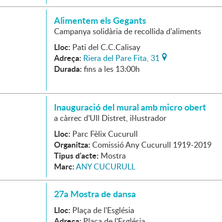
Alimentem els Gegants
Campanya solidària de recollida d'aliments
Lloc:
Pati del C.C.Calisay
Adreça:
Riera del Pare Fita, 31
Durada:
fins a les 13:00h
Inauguració del mural amb micro obert
a càrrec d'Ull Distret, il·lustrador
Lloc:
Parc Fèlix Cucurull
Organitza:
Comissió Any Cucurull 1919-2019
Tipus d'acte:
Mostra
Marc:
ANY CUCURULL
27a Mostra de dansa
Lloc:
Plaça de l'Església
Adreça:
Plaça de l'Església