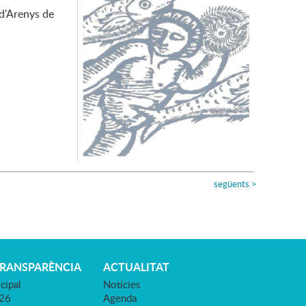
d'Arenys de
següents
>
TRANSPARÈNCIA
ACTUALITAT
cipal
Notícies
026
Agenda