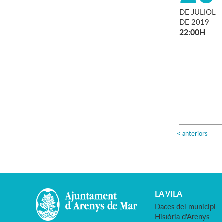
DE
JULIOL
DE
2019
22:00H
<
anteriors
LA VILA
Dades del municipi
Història d'Arenys