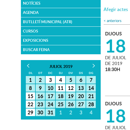
NOTÍCIES
Afegir actes
AGENDA
<
anteriors
BUTLLETÍ MUNICIPAL (ATR)
CURSOS
DIJOUS
18
EXPOSICIONS
BUSCAR FEINA
DE
JULIOL
DE
2019
JULIOL 2019
18:30H
DL
DT
DC
DJ
DV
DS
DG
1
2
3
4
5
6
7
8
9
10
11
12
13
14
15
16
17
18
19
20
21
DIJOUS
22
23
24
25
26
27
28
18
29
30
31
1
2
3
4
DE
JULIOL