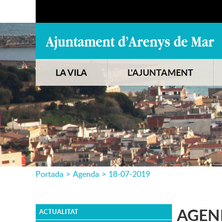
LA VILA
L'AJUNTAMENT
Portada
>
Agenda
>
18-07-2019
AGEN
ACTUALITAT