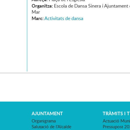
Organitza:
Escola de Dansa Sinera i Ajuntament 
Mar
Marc:
Activitats de dansa
AJUNTAMENT
TRÀMITS I 
Organigrama
Actuació Muni
Salutació de l'Alcalde
Pressupost 2