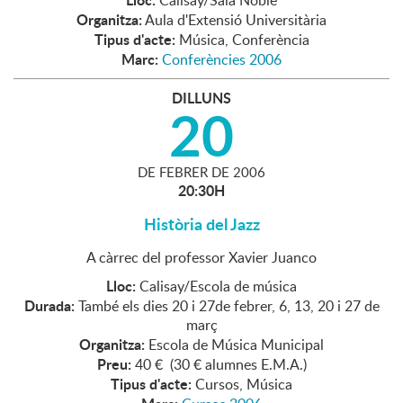
Calisay/Sala Noble
Organitza:
Aula d'Extensió Universitària
Tipus d'acte:
Música, Conferència
Marc:
Conferències 2006
DILLUNS
20
DE
FEBRER
DE
2006
20:30H
Història del Jazz
A càrrec del professor Xavier Juanco
Lloc:
Calisay/Escola de música
Durada:
També els dies 20 i 27de febrer, 6, 13, 20 i 27 de
març
Organitza:
Escola de Música Municipal
Preu:
40 € (30 € alumnes E.M.A.)
Tipus d'acte:
Cursos, Música