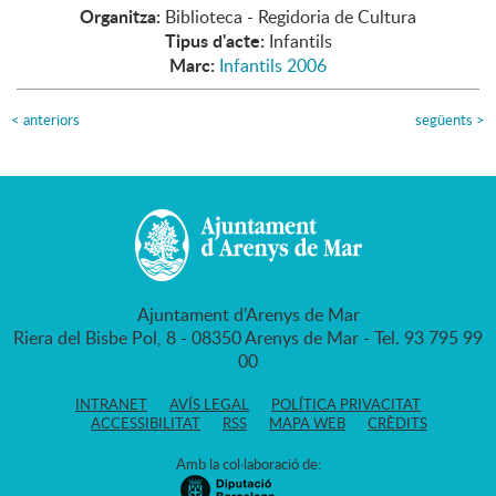
Organitza:
Biblioteca - Regidoria de Cultura
Tipus d'acte:
Infantils
Marc:
Infantils 2006
<
anteriors
següents
>
Ajuntament d'Arenys de Mar
Riera del Bisbe Pol, 8 - 08350 Arenys de Mar - Tel. 93 795 99
00
INTRANET
AVÍS LEGAL
POLÍTICA PRIVACITAT
ACCESSIBILITAT
RSS
MAPA WEB
CRÈDITS
Amb la col·laboració de: