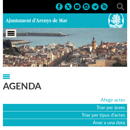
Portada
>
Agenda
>
19-02-2006
AGENDA
Afegir actes
Triar per àrees
Triar per tipus d'actes
Anar a una data