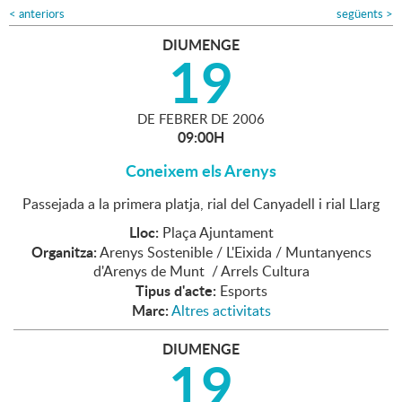
<
anteriors
següents
>
DIUMENGE
19
DE
FEBRER
DE
2006
09:00H
Coneixem els Arenys
Passejada a la primera platja, rial del Canyadell i rial Llarg
Lloc:
Plaça Ajuntament
Organitza:
Arenys Sostenible / L'Eixida / Muntanyencs
d'Arenys de Munt / Arrels Cultura
Tipus d'acte:
Esports
Marc:
Altres activitats
DIUMENGE
19