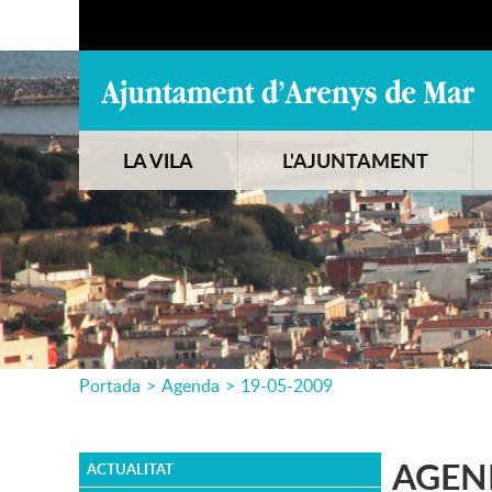
LA VILA
L'AJUNTAMENT
Portada
>
Agenda
>
19-05-2009
AGEN
ACTUALITAT