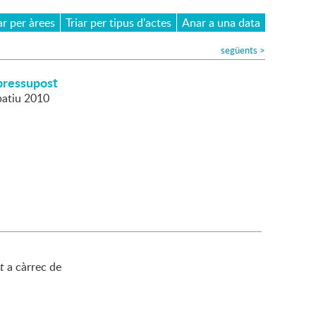
ar per àrees
Triar per tipus d'actes
Anar a una data
següents
>
 pressupost
patiu 2010
t
a càrrec de