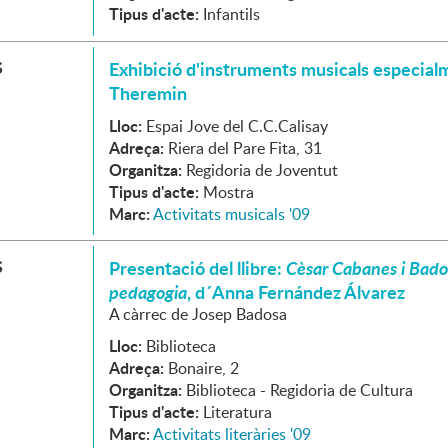
Tipus d'acte:
Infantils
S
Exhibició d'instruments musicals especial
Theremin
Lloc:
Espai Jove del C.C.Calisay
Adreça:
Riera del Pare Fita, 31
Organitza:
Regidoria de Joventut
Tipus d'acte:
Mostra
Marc:
Activitats musicals '09
S
Presentació del llibre:
Cèsar Cabanes i Bados
pedagogia
, d´Anna Fernández Álvarez
A càrrec de Josep Badosa
Lloc:
Biblioteca
Adreça:
Bonaire, 2
Organitza:
Biblioteca - Regidoria de Cultura
Tipus d'acte:
Literatura
Marc:
Activitats literàries '09