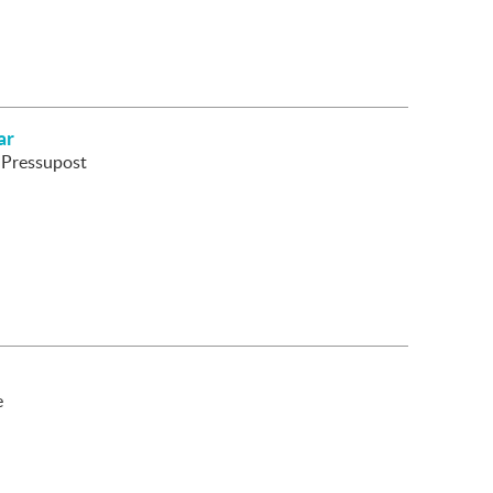
ar
l Pressupost
e