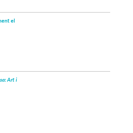
ment el
a: Art i