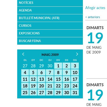
NOTÍCIES
Afegir actes
AGENDA
<
anteriors
BUTLLETÍ MUNICIPAL (ATR)
CURSOS
DIMARTS
19
EXPOSICIONS
BUSCAR FEINA
DE
MAIG
DE
2009
MAIG 2009
DL
DT
DC
DJ
DV
DS
DG
27
28
29
30
1
2
3
4
5
6
7
8
9
10
11
12
13
14
15
16
17
DIMARTS
18
19
20
21
22
23
24
19
25
26
27
28
29
30
31
DE
MAIG