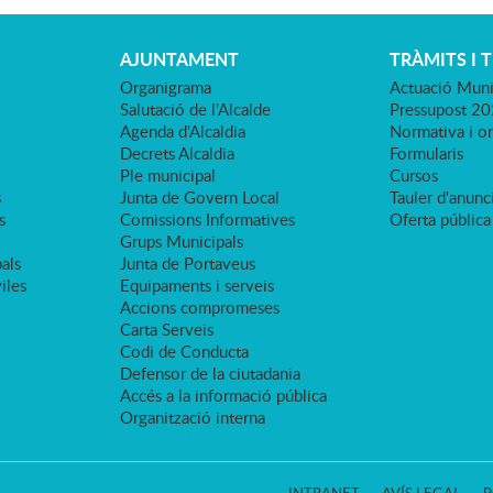
AJUNTAMENT
TRÀMITS I 
Organigrama
Actuació Muni
Salutació de l'Alcalde
Pressupost 2
Agenda d'Alcaldia
Normativa i o
Decrets Alcaldia
Formularis
Ple municipal
Cursos
s
Junta de Govern Local
Tauler d'anunci
s
Comissions Informatives
Oferta pública
Grups Municipals
als
Junta de Portaveus
viles
Equipaments i serveis
Accions compromeses
Carta Serveis
Codi de Conducta
Defensor de la ciutadania
Accés a la informació pública
Organització interna