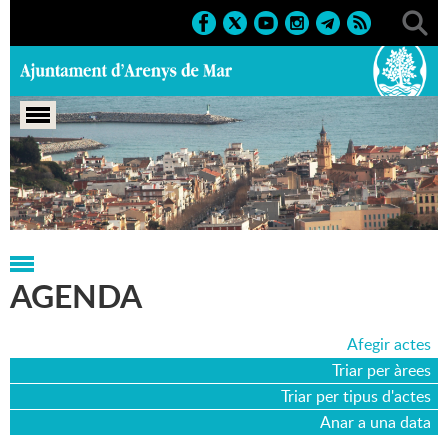
Portada
>
Agenda
>
19-08-2012
AGENDA
Afegir actes
Triar per àrees
Triar per tipus d'actes
Anar a una data