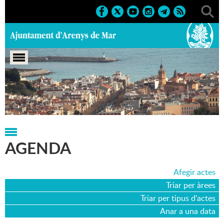
Portada
>
Agenda
>
19-08-2013
AGENDA
Afegir actes
Triar per àrees
Triar per tipus d'actes
Anar a una data