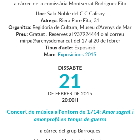
a càrrec de la comissària Montserrat Rodriguez Fita
Lloc:
Sala Noble del C.C.Calisay
Adreça:
Riera Pare Fita, 31
Organitza:
Regidoria de Cultura, Museu d'Arenys de Mar
Preu:
Gratuït . Reserves al 937924444 o al correu
mirpa@arenysdemar.cat del 17 al 20 de febrer
Tipus d'acte:
Exposició
Marc:
Exposicions 2015
DISSABTE
21
DE
FEBRER
DE
2015
20:00H
Concert de música a l'entorn de 1714:
Amor sagrat i
amor profà en temps de guerra
a càrrec del grup Barroques