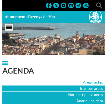
Portada
>
Agenda
>
20-02-2015
AGENDA
Afegir actes
Triar per àrees
Triar per tipus d'actes
Anar a una data