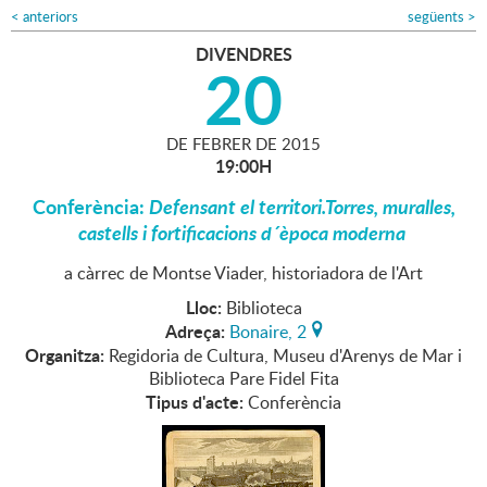
<
anteriors
següents
>
DIVENDRES
20
DE
FEBRER
DE
2015
19:00H
Conferència:
Defensant el territori.
Torres, muralles,
castells i fortificacions d´època moderna
a càrrec de Montse Viader, historiadora de l'Art
Lloc:
Biblioteca
Adreça:
Bonaire, 2
Organitza:
Regidoria de Cultura, Museu d'Arenys de Mar i
Biblioteca Pare Fidel Fita
Tipus d'acte:
Conferència