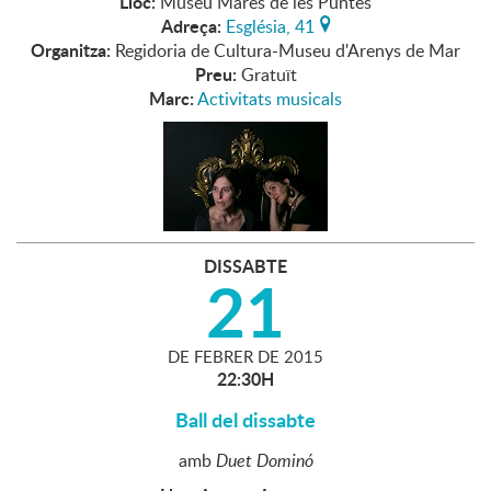
Lloc:
Museu Marès de les Puntes
Adreça:
Església, 41
Organitza:
Regidoria de Cultura-Museu d'Arenys de Mar
Preu:
Gratuït
Marc:
Activitats musicals
DISSABTE
21
DE
FEBRER
DE
2015
22:30H
Ball del dissabte
amb
Duet Dominó