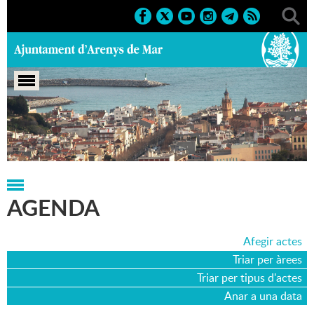
Portada
>
Agenda
>
21-05-2022
AGENDA
Afegir actes
Triar per àrees
Triar per tipus d'actes
Anar a una data