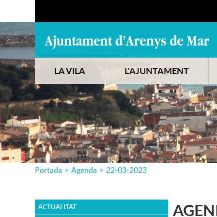
LA VILA
L'AJUNTAMENT
Portada
>
Agenda
>
22-03-2023
AGEN
ACTUALITAT