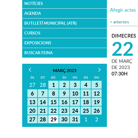
NOTÍCIES
Afegir actes
AGENDA
<
anteriors
BUTLLETÍ MUNICIPAL (ATR)
CURSOS
DIMECRES
22
EXPOSICIONS
BUSCAR FEINA
DE
MARÇ
DE
2023
MARÇ 2023
07:30H
DL
DT
DC
DJ
DV
DS
DG
27
28
1
2
3
4
5
6
7
8
9
10
11
12
13
14
15
16
17
18
19
20
21
22
23
24
25
26
27
28
29
30
31
1
2