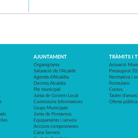
AJUNTAMENT
TRÀMITS I 
Organigrama
Actuació Muni
Salutació de l'Alcalde
Pressupost 2
Agenda d'Alcaldia
Normativa i o
Decrets Alcaldia
Formularis
Ple municipal
Cursos
s
Junta de Govern Local
Tauler d'anunci
s
Comissions Informatives
Oferta pública
Grups Municipals
als
Junta de Portaveus
viles
Equipaments i serveis
Accions compromeses
Carta Serveis