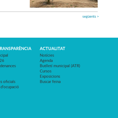
següents
>
TRANSPARÈNCIA
ACTUALITAT
cipal
Notícies
026
Agenda
rdenances
Butlletí municipal (ATR)
Cursos
Exposicions
s oficials
Buscar feina
 d'ocupació