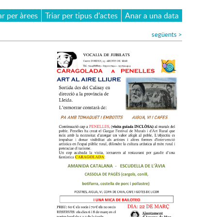
ar per àrees
Triar per tipus d'actes
Anar a una data
següents
>