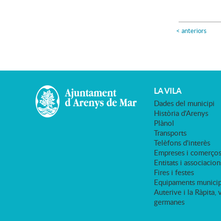
<
anteriors
LA VILA
Dades del municipi
Història d'Arenys
Plànol
Transports
Telèfons d'interès
Empreses i comerço
Entitats i associacion
Fires i festes
Equipaments municip
Auterive i la Ràpita, 
germanes