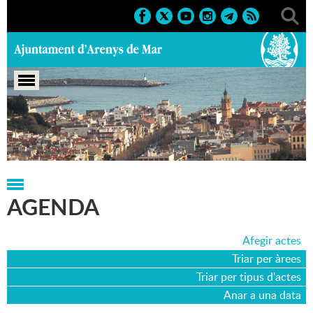
Portada
>
Agenda
>
22-05-2022
AGENDA
Afegir actes
Triar per àrees
Triar per tipus d'actes
Anar a una data