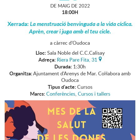
DE
MAIG
DE
2022
18:00H
Xerrada:
La menstruació benvinguda a la vida cíclica.
Aprèn, crear i juga amb el teu cicle.
a càrrec d'Oudoca
Lloc:
Sala Noble del C.C.Calisay
Adreça:
Riera Pare Fita, 31
Durada:
1:30h
Organitza:
Ajuntament d'Arenys de Mar. Col·labora amb
Oudoca
Tipus d'acte:
Cursos
Marcs:
Conferències
,
Cursos i tallers