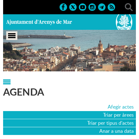
Portada
>
Agenda
>
24-07-2005
AGENDA
Afegir actes
Triar per àrees
Triar per tipus d'actes
Anar a una data