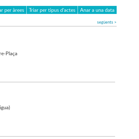
ar per àrees
Triar per tipus d'actes
Anar a una data
següents
>
re-Plaça
igua)