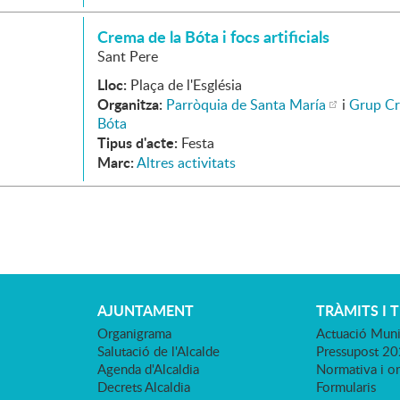
Crema de la Bóta i focs artificials
Sant Pere
Lloc:
Plaça de l'Església
Organitza:
Parròquia de Santa María
i
Grup Cr
Bóta
Tipus d'acte:
Festa
Marc:
Altres activitats
AJUNTAMENT
TRÀMITS I 
Organigrama
Actuació Muni
Salutació de l'Alcalde
Pressupost 2
Agenda d'Alcaldia
Normativa i o
Decrets Alcaldia
Formularis