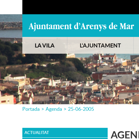
LA VILA
L'AJUNTAMENT
Portada
>
Agenda
>
25-06-2005
AGEN
ACTUALITAT