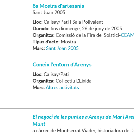
8a Mostra d'artesania
Sant Joan 2005
Lloc:
Calisay/Pati i Sala Polivalent
Durada:
fins diumenge, 26 de juny de 2005
Organitza:
Comissió de la Fira del Solstici-
CEA
Tipus d'acte:
Mostra
Marc:
Sant Joan 2005
Coneix l'entorn d'Arenys
Lloc:
Calisay/Pati
Organitza:
Col·lectiu L'Eixida
Marc:
Altres activitats
El negoci de les puntes a Arenys de Mar i Ar
Munt
a càrrec de Montserrat Viader, historiadora de l'