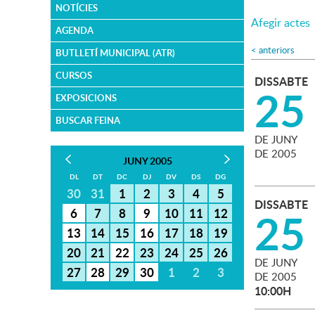
NOTÍCIES
Afegir actes
AGENDA
<
anteriors
BUTLLETÍ MUNICIPAL (ATR)
CURSOS
DISSABTE
25
EXPOSICIONS
BUSCAR FEINA
DE
JUNY
DE
2005
JUNY 2005
DL
DT
DC
DJ
DV
DS
DG
30
31
1
2
3
4
5
DISSABTE
25
6
7
8
9
10
11
12
13
14
15
16
17
18
19
20
21
22
23
24
25
26
DE
JUNY
27
28
29
30
1
2
3
DE
2005
10:00H