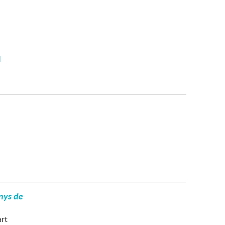
M
enys de
art