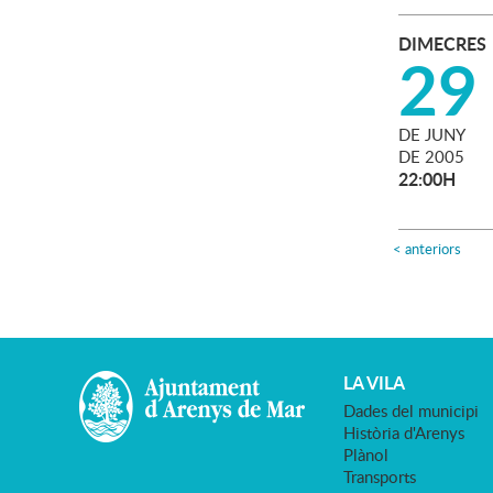
DIMECRES
29
DE
JUNY
DE
2005
22:00H
<
anteriors
LA VILA
Dades del municipi
Història d'Arenys
Plànol
Transports