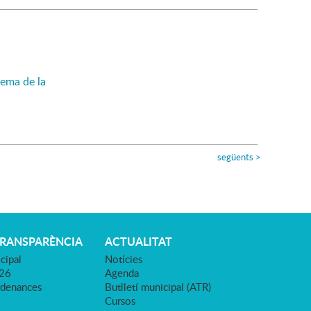
ema de la
següents
>
TRANSPARÈNCIA
ACTUALITAT
cipal
Notícies
026
Agenda
rdenances
Butlletí municipal (ATR)
Cursos