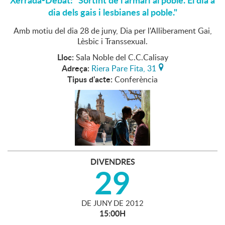
Xerrada-Debat: "Sortint de l'armari al poble. El dia a
dia dels gais i lesbianes al poble."
Amb motiu del dia 28 de juny, Dia per l'Alliberament Gai,
Lèsbic i Transsexual.
Lloc:
Sala Noble del C.C.Calisay
Adreça:
Riera Pare Fita, 31
Tipus d'acte:
Conferència
DIVENDRES
29
DE
JUNY
DE
2012
15:00H