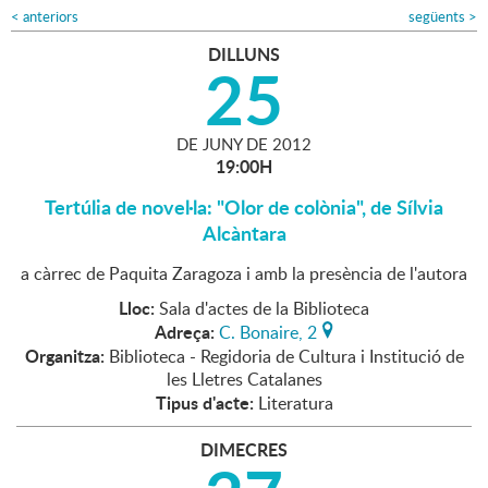
<
anteriors
següents
>
DILLUNS
25
DE
JUNY
DE
2012
19:00H
Tertúlia de novel·la: "Olor de colònia", de Sílvia
Alcàntara
a càrrec de Paquita Zaragoza i amb la presència de l'autora
Lloc:
Sala d'actes de la Biblioteca
Adreça:
C. Bonaire, 2
Organitza:
Biblioteca - Regidoria de Cultura i Institució de
les Lletres Catalanes
Tipus d'acte:
Literatura
DIMECRES