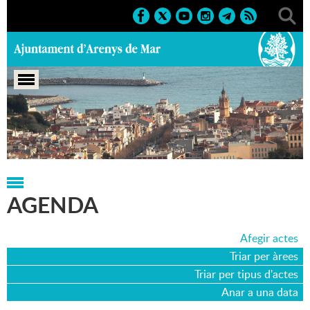
Portada
>
Agenda
>
25-06-2012
AGENDA
Afegir actes
Triar per àrees
Triar per tipus d'actes
Anar a una data