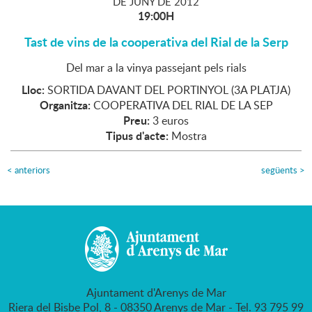
DE
JUNY
DE
2012
19:00H
Tast de vins de la cooperativa del Rial de la Serp
Del mar a la vinya passejant pels rials
Lloc:
SORTIDA DAVANT DEL PORTINYOL (3A PLATJA)
Organitza:
COOPERATIVA DEL RIAL DE LA SEP
Preu:
3 euros
Tipus d'acte:
Mostra
<
anteriors
següents
>
Ajuntament d'Arenys de Mar
Riera del Bisbe Pol, 8 - 08350 Arenys de Mar - Tel. 93 795 99