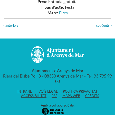
Preu:
Entrada gratuïta
Tipus d'acte:
Festa
Marc:
Fires
<
anteriors
següents
>
Ajuntament d'Arenys de Mar
Riera del Bisbe Pol, 8 - 08350 Arenys de Mar - Tel. 93 795 99
00
INTRANET
AVÍS LEGAL
POLÍTICA PRIVACITAT
ACCESSIBILITAT
RSS
MAPA WEB
CRÈDITS
Amb la col·laboració de: