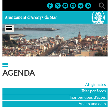
Portada
>
Agenda
>
25-06-2023
AGENDA
Afegir actes
Triar per àrees
Triar per tipus d'actes
Anar a una data