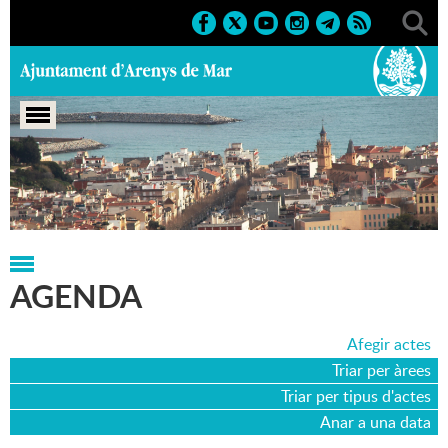
Portada
>
Agenda
>
25-07-2025
AGENDA
Afegir actes
Triar per àrees
Triar per tipus d'actes
Anar a una data