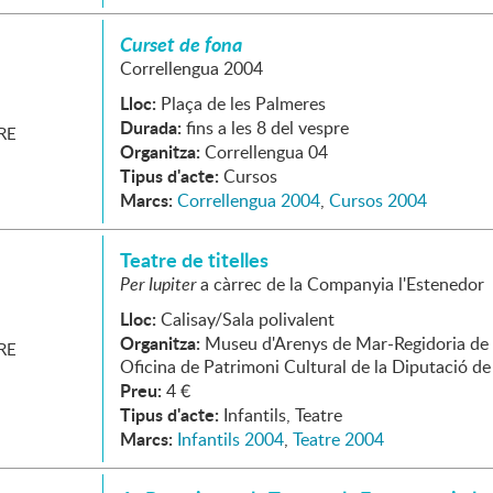
Curset de fona
Correllengua 2004
Lloc:
Plaça de les Palmeres
Durada:
fins a les 8 del vespre
RE
Organitza:
Correllengua 04
Tipus d'acte:
Cursos
Marcs:
Correllengua 2004
,
Cursos 2004
Teatre de titelles
Per Iupiter
a càrrec de la Companyia l'Estenedor
Lloc:
Calisay/Sala polivalent
Organitza:
Museu d'Arenys de Mar-Regidoria de 
RE
Oficina de Patrimoni Cultural de la Diputació d
Preu:
4 €
Tipus d'acte:
Infantils, Teatre
Marcs:
Infantils 2004
,
Teatre 2004