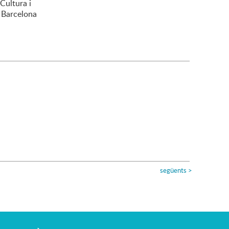
Cultura i
e Barcelona
següents
>