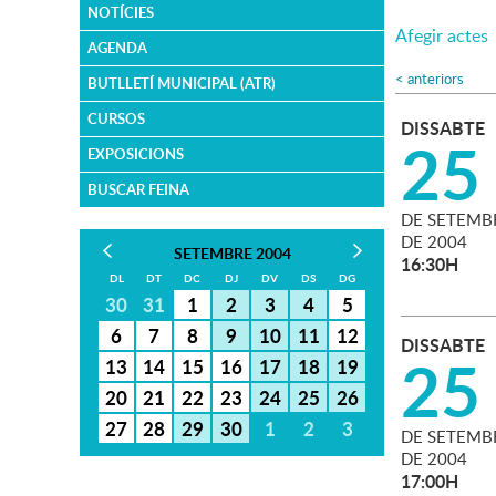
NOTÍCIES
Afegir actes
AGENDA
<
anteriors
BUTLLETÍ MUNICIPAL (ATR)
CURSOS
DISSABTE
25
EXPOSICIONS
BUSCAR FEINA
DE
SETEMB
DE
2004
SETEMBRE 2004
16:30H
DL
DT
DC
DJ
DV
DS
DG
30
31
1
2
3
4
5
6
7
8
9
10
11
12
DISSABTE
25
13
14
15
16
17
18
19
20
21
22
23
24
25
26
27
28
29
30
1
2
3
DE
SETEMB
DE
2004
17:00H