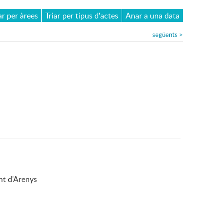
ar per àrees
Triar per tipus d'actes
Anar a una data
següents
>
nt d'Arenys