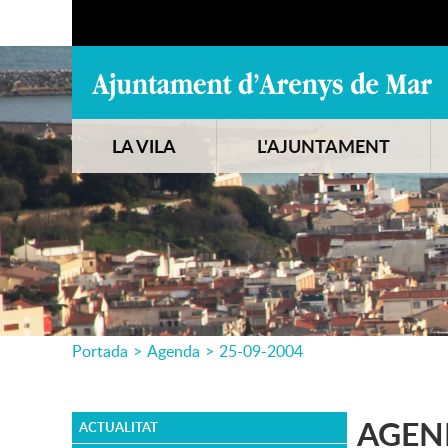
LA VILA
L'AJUNTAMENT
Portada
>
Agenda
>
25-09-2004
AGEN
ACTUALITAT