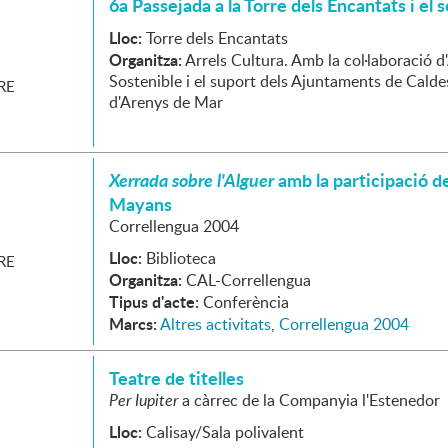
6a Passejada a la Torre dels Encantats i el 
Lloc:
Torre dels Encantats
Organitza:
Arrels Cultura. Amb la col·laboració d
Sostenible i el suport dels Ajuntaments de Caldes
RE
d'Arenys de Mar
Xerrada sobre l'Alguer
amb la participació d
Mayans
Correllengua 2004
Lloc:
Biblioteca
RE
Organitza:
CAL-Correllengua
Tipus d'acte:
Conferència
Marcs:
Altres activitats
,
Correllengua 2004
Teatre de titelles
Per Iupiter
a càrrec de la Companyia l'Estenedor
Lloc:
Calisay/Sala polivalent