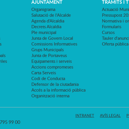
AJUNTAMENT
TRÀMITS I 
Organigrama
Actuació Muni
Salutació de l'Alcalde
Pressupost 2
Agenda d'Alcaldia
Normativa i o
Decrets Alcaldia
Formularis
Ple municipal
Cursos
s
Junta de Govern Local
Tauler d'anunci
s
Comissions Informatives
Oferta pública
Grups Municipals
als
Junta de Portaveus
viles
Equipaments i serveis
Accions compromeses
Carta Serveis
Codi de Conducta
Defensor de la ciutadania
Accés a la informació pública
Organització interna
INTRANET
AVÍS LEGAL
P
3 795 99 00