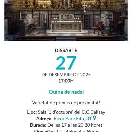
DISSABTE
27
DE
DESEMBRE
DE
2025
17:00H
Quina de nadal
Varietat de premis de proximitat!
Lloc:
Sala '1 d'octubre' del C.C.Calisay
Adreça:
Riera Pare Fita, 31
Durada:
De les 17 a les 20:30 hores
Organitza:
Casal Popular Norai