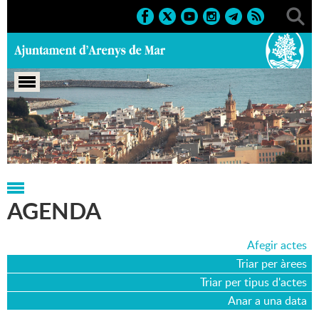
Portada
>
Agenda
>
25-12-2025
AGENDA
Afegir actes
Triar per àrees
Triar per tipus d'actes
Anar a una data