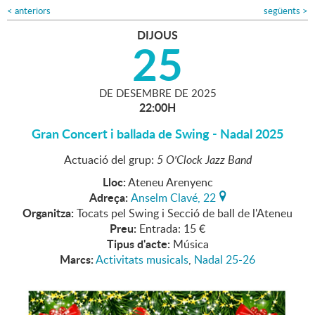
<
anteriors
següents
>
DIJOUS
25
DE
DESEMBRE
DE
2025
22:00H
Gran Concert i ballada de Swing - Nadal 2025
Actuació del grup:
5 O'Clock Jazz Band
Lloc:
Ateneu Arenyenc
Adreça:
Anselm Clavé, 22
Organitza:
Tocats pel Swing i Secció de ball de l'Ateneu
Preu:
Entrada: 15 €
Tipus d'acte:
Música
Marcs:
Activitats musicals
,
Nadal 25-26