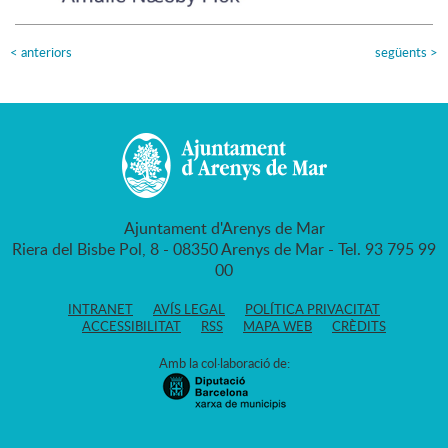
<
anteriors
següents
>
Ajuntament d'Arenys de Mar
Riera del Bisbe Pol, 8 - 08350 Arenys de Mar - Tel. 93 795 99
00
INTRANET
AVÍS LEGAL
POLÍTICA PRIVACITAT
ACCESSIBILITAT
RSS
MAPA WEB
CRÈDITS
Amb la col·laboració de: