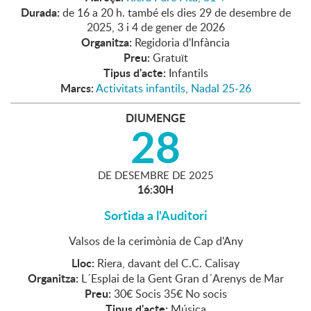
Durada:
de 16 a 20 h. també els dies 29 de desembre de
2025, 3 i 4 de gener de 2026
Organitza:
Regidoria d'Infància
Preu:
Gratuït
Tipus d'acte:
Infantils
Marcs:
Activitats infantils
,
Nadal 25-26
DIUMENGE
28
DE
DESEMBRE
DE
2025
16:30H
Sortida a l'Auditori
Valsos de la cerimònia de Cap d'Any
Lloc:
Riera, davant del C.C. Calisay
Organitza:
L´Esplai de la Gent Gran d´Arenys de Mar
Preu:
30€ Socis 35€ No socis
Tipus d'acte:
Música