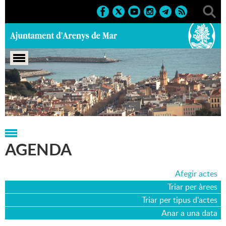
Portada
>
Agenda
>
26-12-2015
AGENDA
Afegir actes
Triar per àrees
Triar per tipus d'actes
Anar a una data