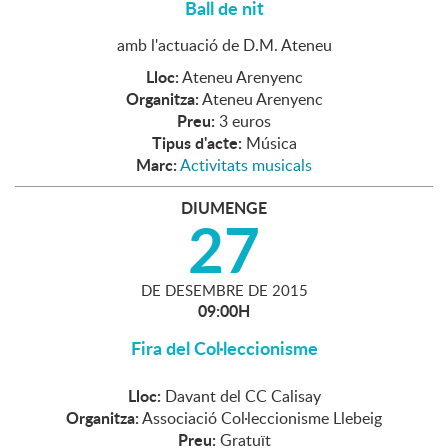
Ball de nit
amb l'actuació de D.M. Ateneu
Lloc:
Ateneu Arenyenc
Organitza:
Ateneu Arenyenc
Preu:
3 euros
Tipus d'acte:
Música
Marc:
Activitats musicals
DIUMENGE
27
DE
DESEMBRE
DE
2015
09:00H
Fira del Col·leccionisme
Lloc:
Davant del CC Calisay
Organitza:
Associació Col·leccionisme Llebeig
Preu:
Gratuït