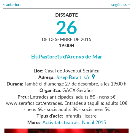
<
anteriors
següents
>
DISSABTE
26
DE
DESEMBRE
DE
2015
19:00H
Els Pastorets d'Arenys de Mar
Lloc:
Casal de Joventut Seràfica
Adreça:
Josep Baralt, s/n
Durada:
També el diumenge 27 de desembre, a les 19:00 h
Organitza:
GACX-Seràfics
Preu:
Entrades anticipades: adults 8€ - nens 5€
www.serafics.cat/entrades. Entrades a taquilla: adults 10€
- nens 6€ - socis adults 8€ - socis nens 5€
Tipus d'acte:
Infantils, Teatre
Marcs:
Activitats teatrals
,
Nadal 2015