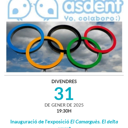
DIVENDRES
31
DE
GENER
DE
2025
19:30H
Inauguració de l'exposició
El Camarguès. El delta