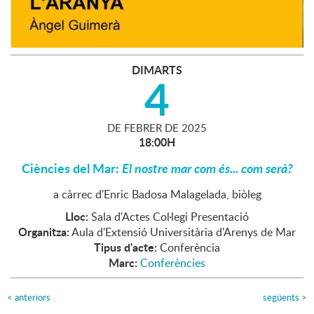
DIMARTS
4
DE
FEBRER
DE
2025
18:00H
Ciències del Mar:
El nostre mar com és... com serà?
a càrrec d'Enric Badosa Malagelada, biòleg
Lloc:
Sala d'Actes Col·legi Presentació
Organitza:
Aula d'Extensió Universitària d'Arenys de Mar
Tipus d'acte:
Conferència
Marc:
Conferències
<
anteriors
següents
>