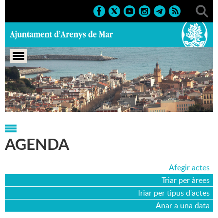
Portada
>
Agenda
>
29-01-2025
AGENDA
Afegir actes
Triar per àrees
Triar per tipus d'actes
Anar a una data