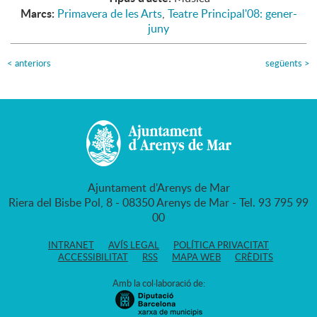
Marcs:
Primavera de les Arts
,
Teatre Principal'08: gener-
juny
<
anteriors
següents
>
Ajuntament d'Arenys de Mar
Riera del Bisbe Pol, 8 - 08350 Arenys de Mar - Tel. 93 795 99
00
INTRANET
AVÍS LEGAL
POLÍTICA PRIVACITAT
ACCESSIBILITAT
RSS
MAPA WEB
CRÈDITS
Amb la col·laboració de: