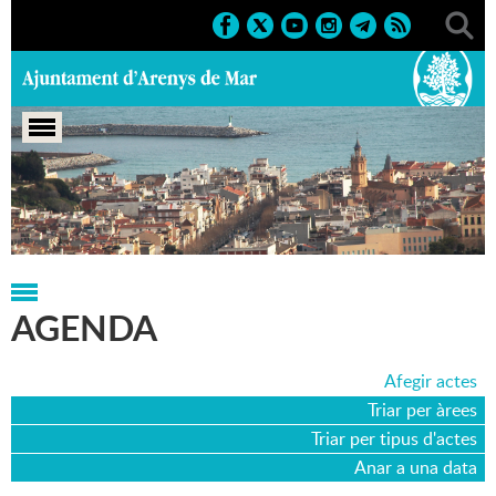
Portada
>
Agenda
>
29-05-2008
AGENDA
Afegir actes
Triar per àrees
Triar per tipus d'actes
Anar a una data