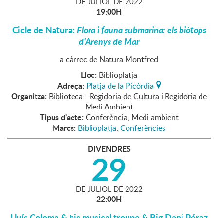
DE
JULIOL
DE
2022
19:00H
Cicle de Natura:
Flora i fauna submarina: els biòtops
d’Arenys de Mar
a càrrec de Natura Montfred
Lloc:
Biblioplatja
Adreça:
Platja de la Picòrdia
Organitza:
Biblioteca - Regidoria de Cultura i Regidoria de
Medi Ambient
Tipus d'acte:
Conferència, Medi ambient
Marcs:
Biblioplatja
,
Conferències
DIVENDRES
29
DE
JULIOL
DE
2022
22:00H
Lluís Coloma & his musical troupe & Big Dani Pérez