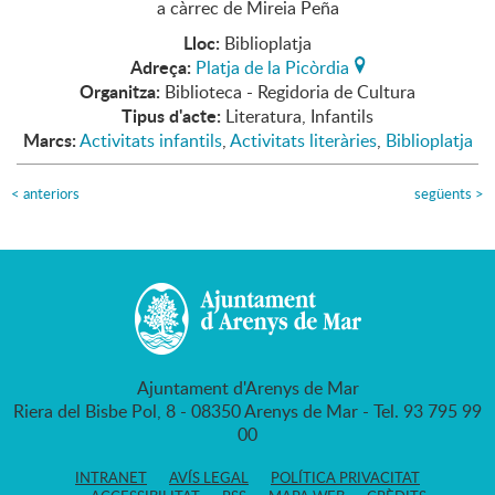
a càrrec de Mireia Peña
Lloc:
Biblioplatja
Adreça:
Platja de la Picòrdia
Organitza:
Biblioteca - Regidoria de Cultura
Tipus d'acte:
Literatura, Infantils
Marcs:
Activitats infantils
,
Activitats literàries
,
Biblioplatja
<
anteriors
següents
>
Ajuntament d'Arenys de Mar
Riera del Bisbe Pol, 8 - 08350 Arenys de Mar - Tel. 93 795 99
00
INTRANET
AVÍS LEGAL
POLÍTICA PRIVACITAT