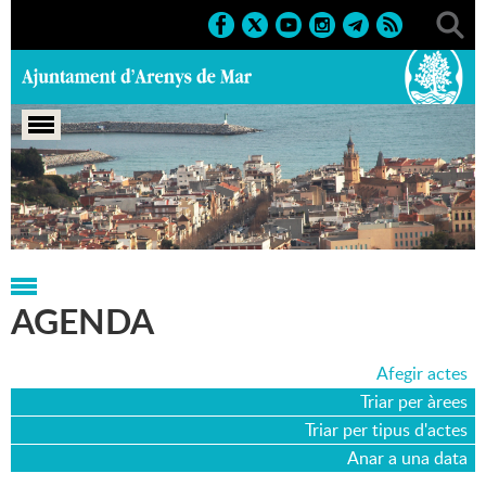
Portada
>
Agenda
>
29-07-2022
AGENDA
Afegir actes
Triar per àrees
Triar per tipus d'actes
Anar a una data