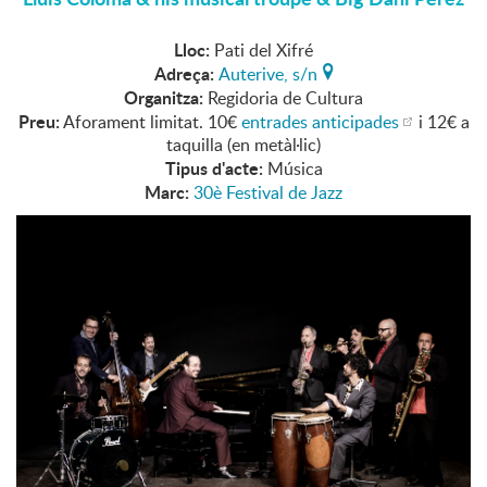
Lloc:
Pati del Xifré
Adreça:
Auterive, s/n
Organitza:
Regidoria de Cultura
Preu:
Aforament limitat. 10€
entrades anticipades
i 12€ a
taquilla (en metàl·lic)
Tipus d'acte:
Música
Marc:
30è Festival de Jazz