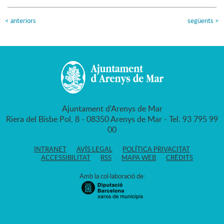
<
anteriors
següents
>
Ajuntament d'Arenys de Mar
Riera del Bisbe Pol, 8 - 08350 Arenys de Mar - Tel. 93 795 99
00
INTRANET
AVÍS LEGAL
POLÍTICA PRIVACITAT
ACCESSIBILITAT
RSS
MAPA WEB
CRÈDITS
Amb la col·laboració de: