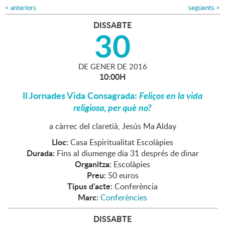
<
anteriors
següents
>
DISSABTE
30
DE
GENER
DE
2016
10:00H
II Jornades Vida Consagrada:
Feliços en la vida
religiosa, per què no?
a càrrec del claretià, Jesús Ma Alday
Lloc:
Casa Espiritualitat Escolàpies
Durada:
Fins al diumenge dia 31 després de dinar
Organitza:
Escolàpies
Preu:
50 euros
Tipus d'acte:
Conferència
Marc:
Conferències
DISSABTE