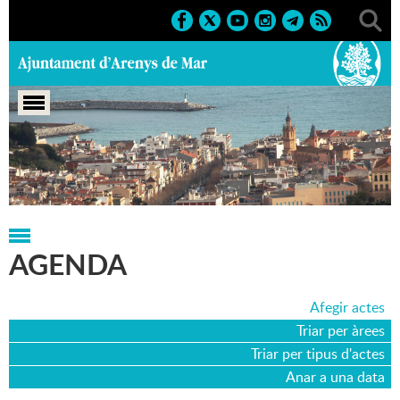
Portada
>
Agenda
>
30-01-2016
AGENDA
Afegir actes
Triar per àrees
Triar per tipus d'actes
Anar a una data