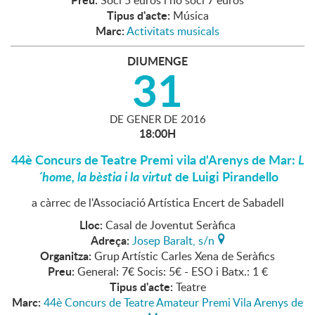
Tipus d'acte:
Música
Marc:
Activitats musicals
DIUMENGE
31
DE
GENER
DE
2016
18:00H
44è Concurs de Teatre Premi vila d'Arenys de Mar:
L
´home, la bèstia i la virtut
de Luigi Pirandello
a càrrec de l'Associació Artística Encert de Sabadell
Lloc:
Casal de Joventut Seràfica
Adreça:
Josep Baralt, s/n
Organitza:
Grup Artístic Carles Xena de Seràfics
Preu:
General: 7€ Socis: 5€ - ESO i Batx.: 1 €
Tipus d'acte:
Teatre
Marc:
44è Concurs de Teatre Amateur Premi Vila Arenys de