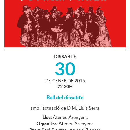
DISSABTE
30
DE
GENER
DE
2016
22:30H
Ball del dissabte
amb l'actuació de D.M. Lluís Serra
Lloc:
Ateneu Arenyenc
Organitza:
Ateneu Arenyenc
Preu:
Soci 5 euros i no soci 7 euros