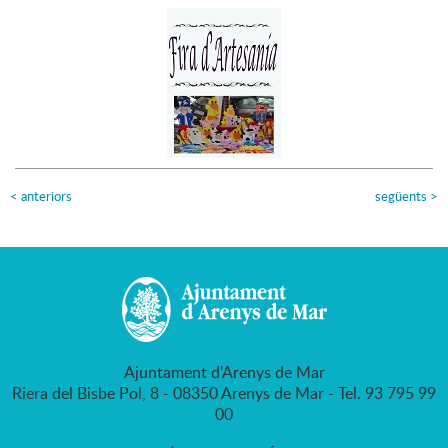
<
anteriors
següents
>
Ajuntament d'Arenys de Mar
Riera del Bisbe Pol, 8 - 08350 Arenys de Mar - Tel. 93 795 99
00