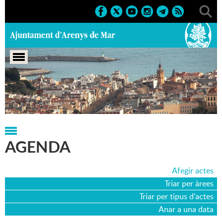
Portada
>
Agenda
>
31-07-2014
AGENDA
Afegir actes
Triar per àrees
Triar per tipus d'actes
Anar a una data