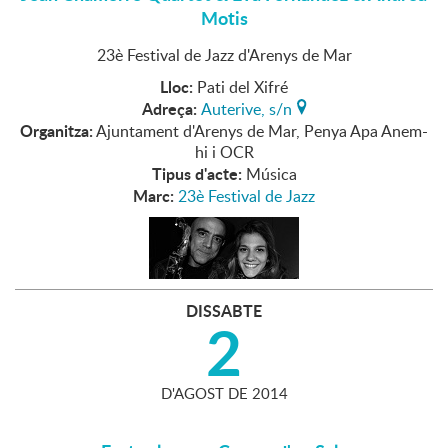
Motis
23è Festival de Jazz d'Arenys de Mar
Lloc:
Pati del Xifré
Adreça:
Auterive, s/n
Organitza:
Ajuntament d'Arenys de Mar, Penya Apa Anem-
hi i OCR
Tipus d'acte:
Música
Marc:
23è Festival de Jazz
DISSABTE
2
D'
AGOST
DE
2014