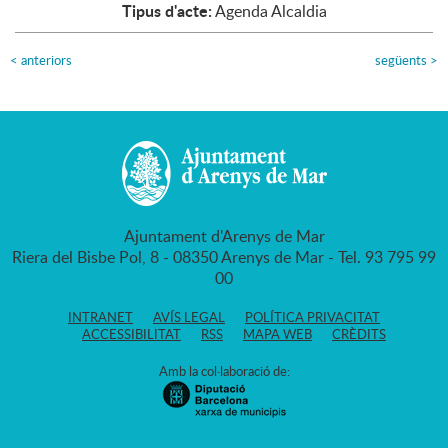
Tipus d'acte:
Agenda Alcaldia
<
anteriors
següents
>
Ajuntament d'Arenys de Mar
Riera del Bisbe Pol, 8 - 08350 Arenys de Mar - Tel. 93 795 99
00
INTRANET
AVÍS LEGAL
POLÍTICA PRIVACITAT
ACCESSIBILITAT
RSS
MAPA WEB
CRÈDITS
Amb la col·laboració de: