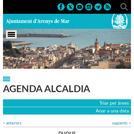
Portada
>
Agenda
>
Agenda Alcaldia
>
04-04-2024
AGENDA ALCALDIA
Triar per àrees
Anar a una data
<
anteriors
següents
>
DIJOUS